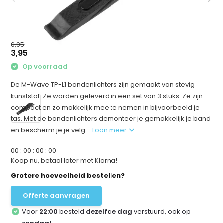
6,95
3,95
Op voorraad
De M-Wave TP-L1 bandenlichters zijn gemaakt van stevig
kunststof. Ze worden geleverd in een set van 3 stuks. Ze zijn
compact en zo makkelijk mee te nemen in bijvoorbeeld je
tas. Met de bandenlichters demonteer je gemakkelijk je band
en bescherm je je velg...
Toon meer
0
0
:
0
0
:
0
0
:
0
0
Koop nu, betaal later met Klarna!
Grotere hoeveelheid bestellen?
Offerte aanvragen
Voor
22:00
besteld
dezelfde dag
verstuurd, ook op
zondag
!