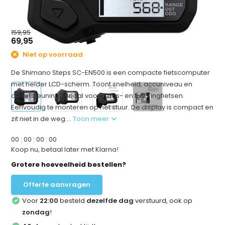
159,95
69,95
Niet op voorraad
De Shimano Steps SC-EN500 is een compacte fietscomputer
met helder LCD-scherm. Toont snelheid, accuniveau en
ondersteuning. Ideaal voor stads- en trekkingfietsen.
+1
Eenvoudig te monteren op het stuur. De display is compact en
zit niet in de weg....
Toon meer
0
0
:
0
0
:
0
0
:
0
0
Koop nu, betaal later met Klarna!
Grotere hoeveelheid bestellen?
Offerte aanvragen
Voor
22:00
besteld
dezelfde dag
verstuurd, ook op
zondag
!