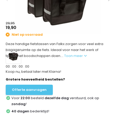
29,95
19,90
Niet op voorraad
Deze handige fietstassen van Falkx zorgen voor veel extra
bagageruimte op de fiets. Ideaal voor naar het werk of
tijdens het boodschappen doen....
Toon meer
0
0
:
0
0
:
0
0
:
0
0
Koop nu, betaal later met Klarna!
Grotere hoeveelheid bestellen?
Offerte aanvragen
Voor
22:00
besteld
dezelfde dag
verstuurd, ook op
zondag
!
40 dagen
bedenktijd!