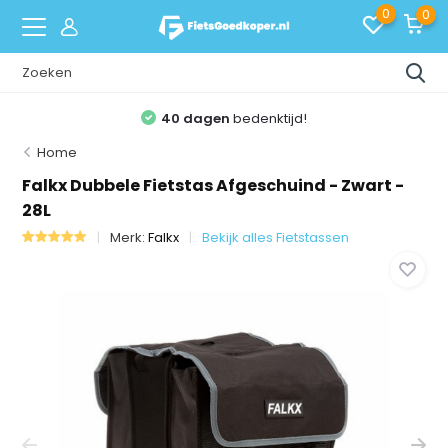
0
0
40 dagen
bedenktijd!
Home
Falkx Dubbele Fietstas Afgeschuind - Zwart -
28L
Merk:
Falkx
Bekijk alles Fietstassen