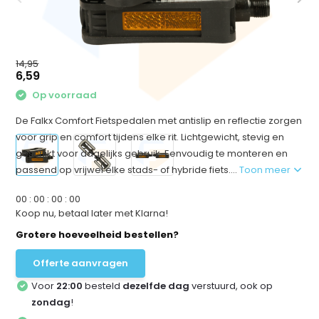
14,95
6,59
Op voorraad
De Falkx Comfort Fietspedalen met antislip en reflectie zorgen
voor grip en comfort tijdens elke rit. Lichtgewicht, stevig en
geschikt voor dagelijks gebruik. Eenvoudig te monteren en
passend op vrijwel elke stads- of hybride fiets....
Toon meer
0
0
:
0
0
:
0
0
:
0
0
Koop nu, betaal later met Klarna!
Grotere hoeveelheid bestellen?
Offerte aanvragen
Voor
22:00
besteld
dezelfde dag
verstuurd, ook op
zondag
!