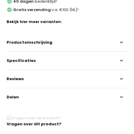
40 dagen
bedenktijd!
Gratis verzending
v.a. €100 (NL)!
Bekijk hier meer varianten:
Productomschrijving
Specificaties
Reviews
Delen
Vragen over dit product?