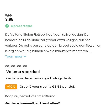
11,95
3,95
Op voorraad
De Voltano Stalen Fietsbel heeft een stijlvol design. De
heldere en luide klank zorgt voor extra veiligheid in het
verkeer. De bel is passend op een breed scala aan fietsen en
is erg eenvoudig binnen enkele minuten te monteren....
Toon meer
0
0
:
0
0
:
0
0
:
0
0
Volume voordeel
Geniet van deze geweldige kortingsdeals
-10%
Order
2
voor slechts
€3,56
per stuk
Koop nu, betaal later met Klarna!
Grotere hoeveelheid bestellen?