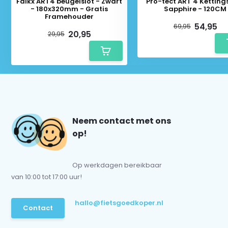
Falkx ART4 beugelslot - Zwart
Pro-tect ART 4 Kettings
- 180x320mm - Gratis
Sapphire - 120CM
Framehouder
54,95
69,95
20,95
29,95
Neem contact met ons
op!
Op werkdagen bereikbaar
van 10:00 tot 17:00 uur!
hallo@fietsgoedkoper.nl
Contact