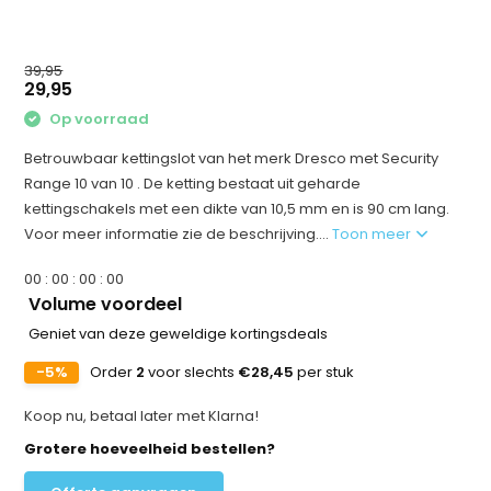
39,95
29,95
Op voorraad
Betrouwbaar kettingslot van het merk Dresco met Security
Range 10 van 10 . De ketting bestaat uit geharde
kettingschakels met een dikte van 10,5 mm en is 90 cm lang.
Voor meer informatie zie de beschrijving....
Toon meer
0
0
:
0
0
:
0
0
:
0
0
Volume voordeel
Geniet van deze geweldige kortingsdeals
-5%
Order
2
voor slechts
€28,45
per stuk
Koop nu, betaal later met Klarna!
Grotere hoeveelheid bestellen?