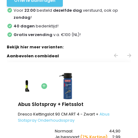
Offerte aanvragen
Voor
22:00
besteld
dezelfde dag
verstuurd, ook op
zondag
!
40 dagen
bedenktijd!
Gratis verzending
v.a. €100 (NL)!
Bekijk hier meer varianten:
Aanbevolen combideal
Abus Slotspray + Fietsslot
Dresco Kettingslot 90 CM ART 4 - Zwart +
Abus
Slotspray Onderhoudsspray
Normaal:
44,90
Je bespaart
(7% Korting)
2,99