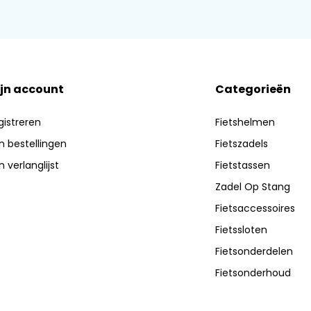
jn account
Categorieën
gistreren
Fietshelmen
jn bestellingen
Fietszadels
n verlanglijst
Fietstassen
Zadel Op Stang
Fietsaccessoires
Fietssloten
Fietsonderdelen
Fietsonderhoud