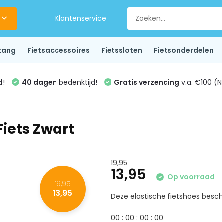
Klantenservice
tang
Fietsaccessoires
Fietssloten
Fietsonderdelen
d
!
40 dagen
bedenktijd!
Gratis verzending
v.a. €100 (N
Fiets Zwart
19,95
13,95
Op voorraad
19,95
13,95
Deze elastische fietshoes besch
0
0
:
0
0
:
0
0
:
0
0