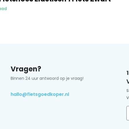
aad
Vragen?
Binnen 24 uur antwoord op je vraag!
S
hallo@fietsgoedkoper.nl
V
E