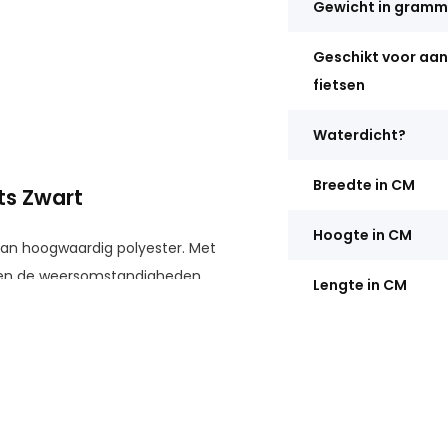
Gewicht in gram
Geschikt voor aan
fietsen
Waterdicht?
Breedte in CM
ts Zwart
Hoogte in CM
an hoogwaardig polyester. Met
l en de weersomstandigheden.
Lengte in CM
sche koord en de
ormaat van 200 x 72 x 98 cm