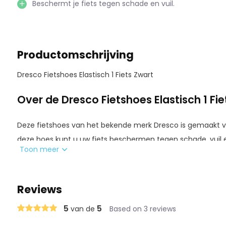
Beschermt je fiets tegen schade en vuil.
Productomschrijving
Dresco Fietshoes Elastisch 1 Fiets Zwart
Over de Dresco Fietshoes Elastisch 1 Fie
Deze fietshoes van het bekende merk Dresco is gemaakt v
deze hoes kunt u uw fiets beschermen tegen schade, vui
Toon meer
De fietshoes past om elke fiets doormiddel van het elasti
bevestigingshaken. Deze fietshoes is geschikt voor 1 fiets.
Reviews
Gebruik
5
5
van de
Based on 3 reviews
De fietshoes is gemakkelijk in gebruik en biedt door zijn f