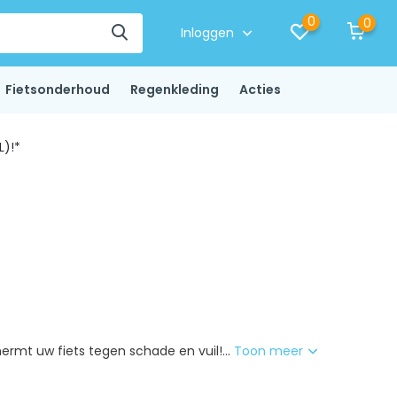
0
0
Inloggen
Fietsonderhoud
Regenkleding
Acties
L)!*
ermt uw fiets tegen schade en vuil!...
Toon meer