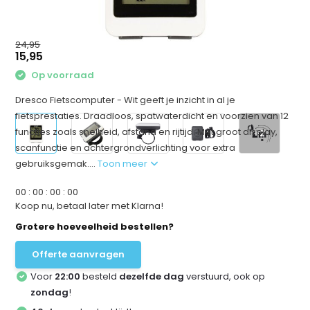
24,95
15,95
Op voorraad
Dresco Fietscomputer - Wit geeft je inzicht in al je
fietsprestaties. Draadloos, spatwaterdicht en voorzien van 12
functies zoals snelheid, afstand en rijtijd. Met groot display,
+2
scanfunctie en achtergrondverlichting voor extra
gebruiksgemak....
Toon meer
0
0
:
0
0
:
0
0
:
0
0
Koop nu, betaal later met Klarna!
Grotere hoeveelheid bestellen?
Offerte aanvragen
Voor
22:00
besteld
dezelfde dag
verstuurd, ook op
zondag
!