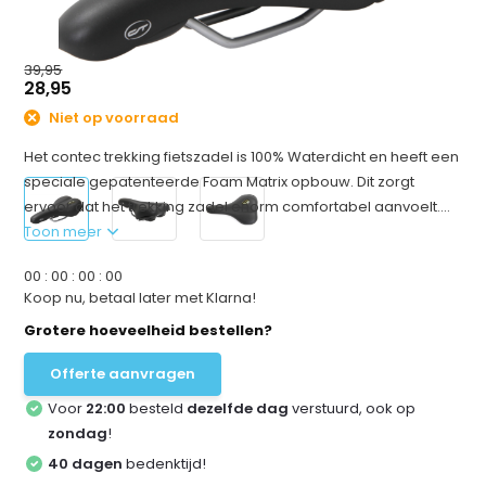
39,95
28,95
Niet op voorraad
Het contec trekking fietszadel is 100% Waterdicht en heeft een
speciale gepatenteerde Foam Matrix opbouw. Dit zorgt
ervoor dat het trekking zadel enorm comfortabel aanvoelt....
Toon meer
0
0
:
0
0
:
0
0
:
0
0
Koop nu, betaal later met Klarna!
Grotere hoeveelheid bestellen?
Offerte aanvragen
Voor
22:00
besteld
dezelfde dag
verstuurd, ook op
zondag
!
40 dagen
bedenktijd!