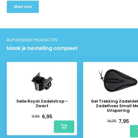
Mail ons
BIJPASSENDE PRODUCTEN
Maak je bestelling compleet
Selle Royal Zadelstrop -
Gel Trekking Zadeldek
Zwart
Zadelhoes Small M
Uitsparing
6,95
9,95
7,95
14,95