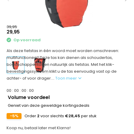
39,95
29,95
Op voorraad
Als deze fietstas in één woord moet worden omschreven:
multifunctioneel! Deze tas kan dienen als schoudertas,
boodschappentas en natuurlijk als fietstas. Met het klik-
bevestigingssysteem klikt u de tas eenvoudig vast op de
achter- of voor drager....
Toon meer
0
0
:
0
0
:
0
0
:
0
0
Volume voordeel
Geniet van deze geweldige kortingsdeals
-5%
Order
2
voor slechts
€28,45
per stuk
Koop nu, betaal later met Klarna!