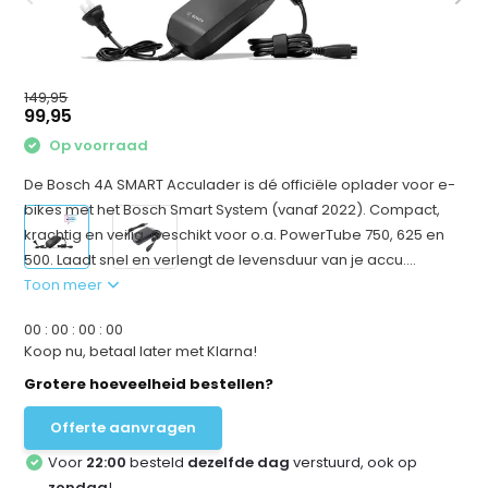
149,95
99,95
Op voorraad
De Bosch 4A SMART Acculader is dé officiële oplader voor e-
bikes met het Bosch Smart System (vanaf 2022). Compact,
krachtig en veilig. Geschikt voor o.a. PowerTube 750, 625 en
500. Laadt snel en verlengt de levensduur van je accu....
Toon meer
0
0
:
0
0
:
0
0
:
0
0
Koop nu, betaal later met Klarna!
Grotere hoeveelheid bestellen?
Offerte aanvragen
Voor
22:00
besteld
dezelfde dag
verstuurd, ook op
zondag
!