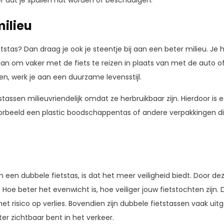
 dat je spullen nat worden of beschadigen.
milieu
etstas? Dan draag je ook je steentje bij aan een beter milieu. J
aan om vaker met de fiets te reizen in plaats van met de auto 
sen, werk je aan een duurzame levensstijl.
stassen milieuvriendelijk omdat ze herbruikbaar zijn. Hierdoor is
oorbeeld een plastic boodschappentas of andere verpakkingen d
 een dubbele fietstas, is dat het meer veiligheid biedt. Door dez
ns. Hoe beter het evenwicht is, hoe veiliger jouw fietstochten zijn. D
 het risico op verlies. Bovendien zijn dubbele fietstassen vaak ui
er zichtbaar bent in het verkeer.