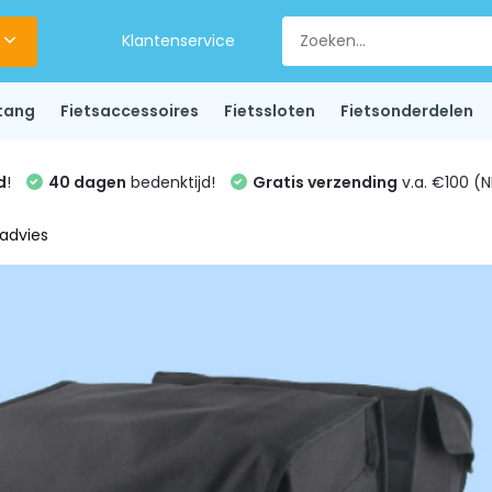
Klantenservice
tang
Fietsaccessoires
Fietssloten
Fietsonderdelen
d
!
40 dagen
bedenktijd!
Gratis verzending
v.a. €100 (N
advies