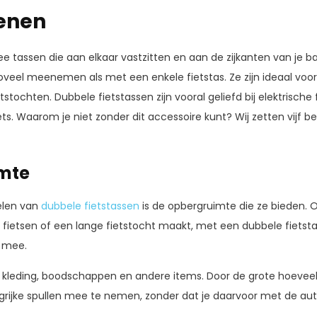
denen
wee tassen die aan elkaar vastzitten en aan de zijkanten van je
oveel meenemen als met een enkele fietstas. Ze zijn ideaal voor
stochten. Dubbele fietstassen zijn vooral geliefd bij elektrische 
ts. Waarom je niet zonder dit accessoire kunt? Wij zetten vijf b
imte
elen van
dubbele fietstassen
is de opbergruimte die ze bieden.
t fietsen of een lange fietstocht maakt, met een dubbele fietsta
 mee.
r kleding, boodschappen en andere items. Door de grote hoeveel
ngrijke spullen mee te nemen, zonder dat je daarvoor met de auto