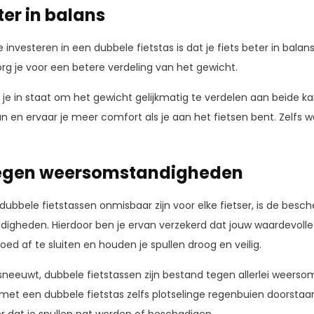
eter in balans
investeren in een dubbele fietstas is dat je fiets beter in balans
zorg je voor een betere verdeling van het gewicht.
je in staat om het gewicht gelijkmatig te verdelen aan beide k
 aan en ervaar je meer comfort als je aan het fietsen bent. Zelfs 
egen weersomstandigheden
bbele fietstassen onmisbaar zijn voor elke fietser, is de besc
digheden. Hierdoor ben je ervan verzekerd dat jouw waardevoll
 goed af te sluiten en houden je spullen droog en veilig.
 sneeuwt, dubbele fietstassen zijn bestand tegen allerlei weers
met een dubbele fietstas zelfs plotselinge regenbuien doorstaan