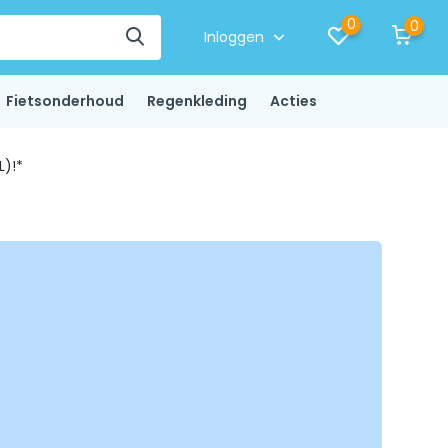
0
0
Inloggen
Fietsonderhoud
Regenkleding
Acties
L)!*