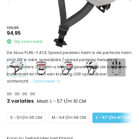
139,95
94,95
Op voorraad
De Abus PURL-Y ACE Speed pedelec helm is de perfecte helm
voor dé e-bike, speedbike / speed pedelec fietsers of
snorscooters. De helm is beter afgewerkt aan de binnen en
+2
buitenkant en heeft een krachtig USB oplaadbaar
achterlicht....
Toon meer
0
0
:
0
0
:
0
0
:
0
0
3 variaties
Maat: L - 57 t/m 61 CM
S - 51 t/m 55 CM
M - 54 t/m 58 CM
L - 57 t/m 61 CM
Koop nu, betaal later met Klarna!