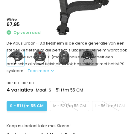
99,95
67,95
Op voorraad
De Abus Urban-I 3.0 fietshelm is de derde generatie van een
stedelijke fietshelm die perfect is uitgerust. De helm wordt ook
veel gebruikt voor MTB (mountainbike). Het betreft een
+1
praktische allround fietshelm. Ook beschikbaar met het MIPS
systeem....
Toon meer
0
0
:
0
0
:
0
0
:
0
0
4 variaties
Maat: S - 51 t/m 55 CM
S - 51 t/m 55 CM
M - 52 t/m 58 CM
L - 56 t/m 61 CM
Koop nu, betaal later met Klarna!