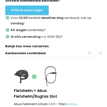
Grotere hoeveelheid bestellen?
Offerte aanvragen
Voor
22:00
besteld
dezelfde dag
verstuurd, ook op
zondag
!
40 dagen
bedenktijd!
Gratis verzending
v.a. €100 (NL)!
Bekijk hier meer varianten:
Aanbevolen combideal
Fietshelm + Abus
Fietshelm/Rugtas Slot
Abus Fietshelm Urban-I 3.0 - Titan +
Abus