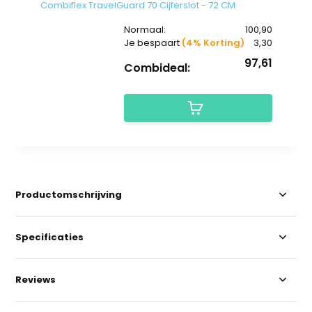
Combiflex TravelGuard 70 Cijferslot - 72 CM
Normaal:
100,90
Je bespaart
(4% Korting)
3,30
97,61
Combideal:
Productomschrijving
Specificaties
Reviews