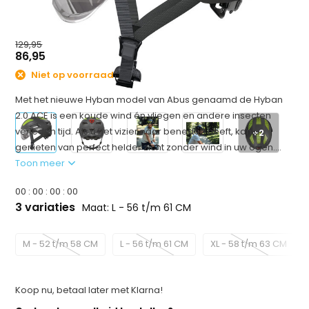
129,95
86,95
Niet op voorraad
Met het nieuwe Hyban model van Abus genaamd de Hyban
2.0 ACE is een koude wind én vliegen en andere insecten
verleden tijd. Als u het vizier naar beneden heeft, kan u
+2
genieten van perfect helder zicht zonder wind in uw ogen....
Toon meer
0
0
:
0
0
:
0
0
:
0
0
3 variaties
Maat: L - 56 t/m 61 CM
M - 52 t/m 58 CM
L - 56 t/m 61 CM
XL - 58 t/m 63 CM
Koop nu, betaal later met Klarna!