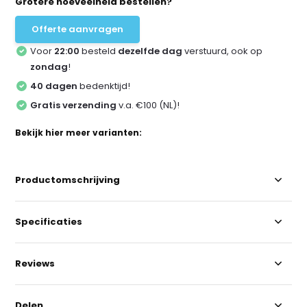
Grotere hoeveelheid bestellen?
Offerte aanvragen
Voor
22:00
besteld
dezelfde dag
verstuurd, ook op
zondag
!
40 dagen
bedenktijd!
Gratis verzending
v.a. €100 (NL)!
Bekijk hier meer varianten:
Productomschrijving
Specificaties
Reviews
Delen