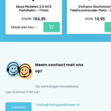
Abus Pedelec 2.0 ACE
Voltano Aluminiu
Fietshelm - Titan
Telefoonhouder Fiets -
194,95
14,95
229,95
24,95
Neem contact met ons
op!
Op werkdagen bereikbaar
van 10:00 tot 17:00 uur!
hallo@fietsgoedkoper.nl
Contact