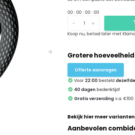
0
0
:
0
0
:
0
0
:
0
0
-
+
Koop nu, betaal later met Klarna
Grotere hoeveelheid
Offerte aanvragen
Voor
22:00
besteld
dezelfd
40 dagen
bedenktijd!
Gratis verzending
v.a. €100 
Bekijk hier meer varianten
Aanbevolen combid