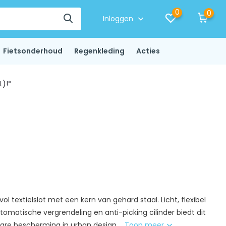
0
0
Inloggen
Fietsonderhoud
Regenkleding
Acties
L)!*
vol textielslot met een kern van gehard staal. Licht, flexibel
utomatische vergrendeling en anti-picking cilinder biedt dit
re bescherming in urban design....
Toon meer