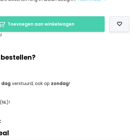
Toevoegen aan winkelwagen
!
 bestellen?
e dag
verstuurd, ook op
zondag
!
(NL)!
:
eal