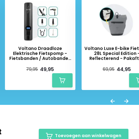
Voltano Draadloze
Voltano Luxe E-bike Fie
Elektrische Fietspomp -
28L Special Edition 
Fietsbanden / Autobanden
Reflecterend - Pakaf
Pomp - 12V
Met Laptop vak - 10
Luchtcompressor
Waterdicht
49,95
44,95
79,95
69,95
t
Toevoegen aan winkelwagen