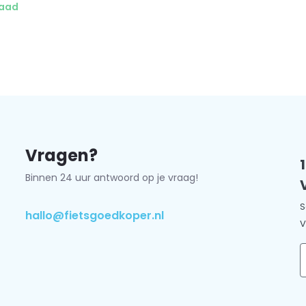
odig bij het op slot zetten.
raad
bescherming tegen manipulatie,
ng
Vragen?
Binnen 24 uur antwoord op je vraag!
S
hallo@fietsgoedkoper.nl
V
E