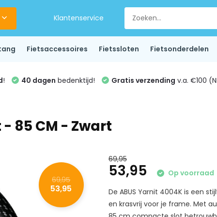
Klantenservice
tang
Fietsaccessoires
Fietssloten
Fietsonderdelen
d
!
40 dagen
bedenktijd!
Gratis verzending
v.a. €100 (N
 - 85 CM - Zwart
69,95
53,95
Op voorraad
69,95
53,95
De ABUS Yarnit 4004K is een stijl
en krasvrij voor je frame. Met a
85 cm compacte slot betrouwba