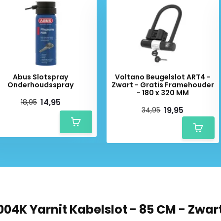
ie van materialen. De robuuste
elstructuur, waarin ook een
doeltreffende bescherming tegen
riendelijk voor je lak – geen
Abus Slotspray
Voltano Beugelslot ART4 -
Onderhoudsspray
Zwart - Gratis Framehouder
te nemen
- 180 x 320 MM
14,95
18,95
19,95
34,95
den om je fiets vast te zetten,
icht, makkelijk op te bergen in
er nodig: wikkel het slot
04K Yarnit Kabelslot - 85 CM - Zwar
uik extra eenvoudig. Je hoeft