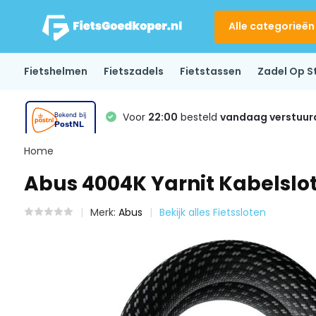
Alle categorieën
Fietshelmen
Fietszadels
Fietstassen
Zadel Op S
Voor
22:00
besteld
vandaag verstuur
Home
Abus 4004K Yarnit Kabelslot
Merk:
Abus
Bekijk alles Fietssloten