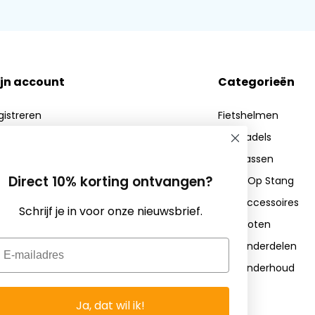
kettingsloten.
t contact op met onze
jn account
Categorieën
gistreren
Fietshelmen
jn bestellingen
Fietszadels
n verlanglijst
Fietstassen
Direct 10% korting ontvangen?
Zadel Op Stang
Fietsaccessoires
Schrijf je in voor onze nieuwsbrief.
Fietssloten
mail
Fietsonderdelen
Fietsonderhoud
Ja, dat wil ik!