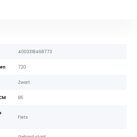
4003318468773
men
720
Zwart
 CM
85
e
Fiets
Gehard staal