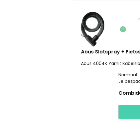
Abus Slotspray + Fietss
Abus 4004K Yarnit Kabelsl
Normaal:
Je bespa
Combide