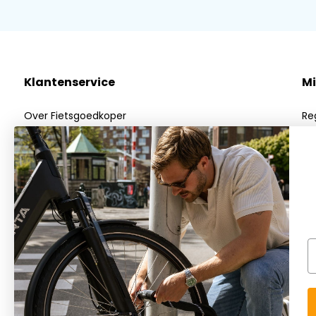
Toch nog niet helemaal naar wens? Bekijk dan
hier
al onze 
Vragen of opmerkingen over dit product, neem dan gerus
klantenservice
.
Klantenservice
Mi
Over Fietsgoedkoper
Re
Algemene voorwaarden
Mi
Privacy Policy
Mij
Betaalmethoden
Verzenden & Retourneren
Klantenservice
E
FAQs
Blog