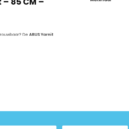
 – 85 CM –
betrouwbaar? De
ABUS Yarnit
veiligheid met een trendy
l kunt achterlaten.
 bij elke urban fiets
geschikt voor meerdere fietsen
ologie tegen diefstal
men