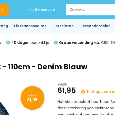
Klantenservice
tang
Fietsaccessoires
Fietssloten
Fietsonderdelen
d
!
40 dagen
bedenktijd!
Gratis verzending
v.a. €100 (N
t - 110cm - Denim Blauw
79,95
61,95
Niet op voorr
79,95
61,95
Het Abus kabelslot heeft een Abu
fietsverzekering van elektrische
een uniek slot gecreëerd dat zowel