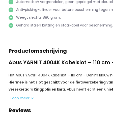
Automatisch vergrendelen, geen gepriegel met sleutel
Anti-picking-cilinder voor betere bescherming tegen m
Weegt slechts 880 gram.
Gehard stalen ketting en staalkabel voor bescherming.
Productomschrijving
Abus YARNIT 4004K Kabelslot – 110 cm
Het Abus YARNIT 4004K Kabelslot – 110 cm – Denim Blauw 
Hiermee is het slot geschikt voor de fietsverzekering van 
verzekeraars Kingpolis en Enra.
Abus heeft echt
een unie
flexibel, licht (slechts 880 gram) en toch super veilig is
Toon meer
goedgekeurd voor de fietsverzekering. Normaal heb je a
Reviews
bij dit Abus slot dus niet.