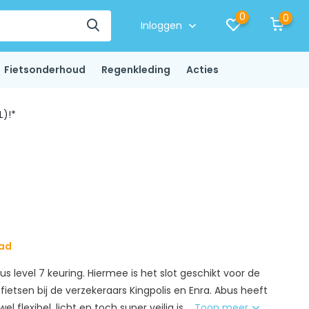
0
0
Inloggen
Fietsonderhoud
Regenkleding
Acties
L)!*
aad
s level 7 keuring. Hiermee is het slot geschikt voor de
 fietsen bij de verzekeraars Kingpolis en Enra. Abus heeft
 flexibel, licht en toch super veilig is....
Toon meer