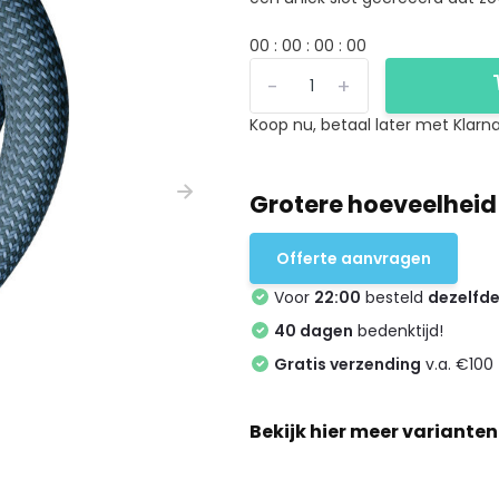
0
0
:
0
0
:
0
0
:
0
0
-
+
Koop nu, betaal later met Klarna
Grotere hoeveelheid
Offerte aanvragen
Voor
22:00
besteld
dezelfd
40 dagen
bedenktijd!
Gratis verzending
v.a. €100 
Bekijk hier meer varianten