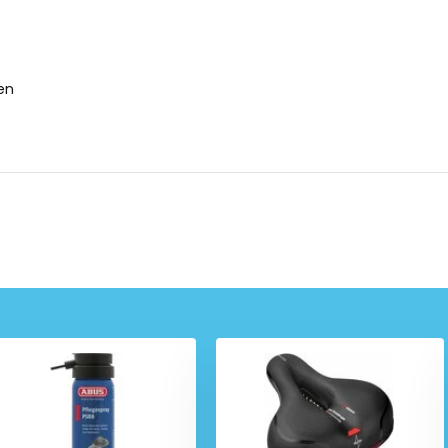
met een
lengte van 110 cm
en
een
geweven textiellaag
die
en
geharde stalen ketting met
t beschikt over een
twee sleutels.
De
anti-
s eenvoudig mee te nemen
 op te bergen.
cm?
g.
en.
ls.
 manipulatie.