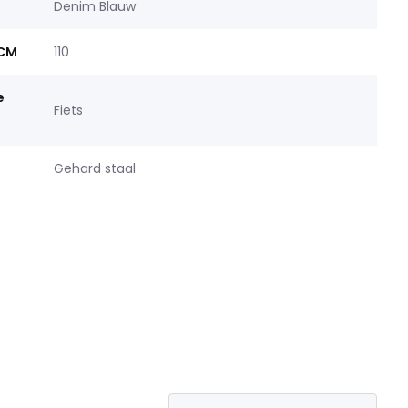
Denim Blauw
 CM
110
e
Fiets
Gehard staal