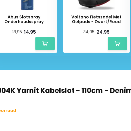
taalkabel
Abus Slotspray
Voltano Fietszadel Met
Onderhoudsspray
Gelpads - Zwart/Rood
14,95
24,95
18,95
34,95
fwerking
04K Yarnit Kabelslot - 110cm - Deni
eft een soepele textiellaag zo
delpen. Dankzij de flexibiliteit
 lastig bereikbare plekken. De
oorraad
 gemakkelijk in je tas, rugzak of
d met een robuuste staalkabel,