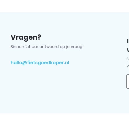
grendelmechanisme is voorzien
lastiger wordt.
Het slot
deaal als je snel je fiets wilt
tijd een reserve hebt. Geen
ar om te gaan.
Vragen?
ns volledige sloten assortiment.
Binnen 24 uur antwoord op je vraag!
 op met
onze klantenservice.
Wij
S
hallo@fietsgoedkoper.nl
V
E