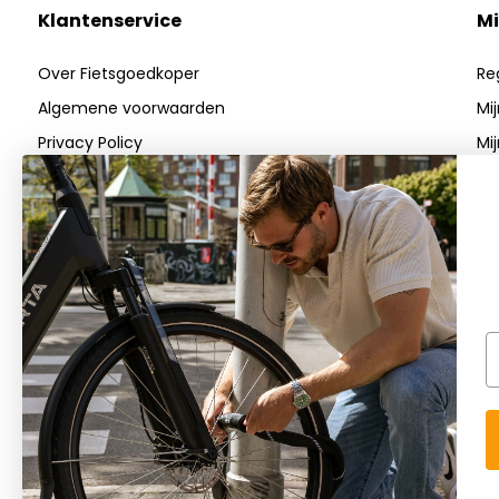
Klantenservice
Mi
Over Fietsgoedkoper
Re
Algemene voorwaarden
Mi
Privacy Policy
Mij
Betaalmethoden
Verzenden & Retourneren
Klantenservice
FAQs
Blog
E