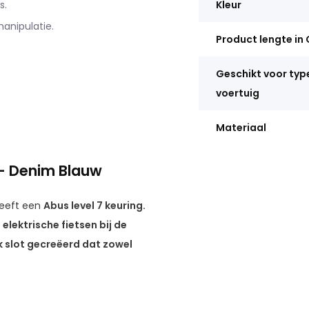
s.
Kleur
anipulatie.
Product lengte in
Geschikt voor typ
voertuig
Materiaal
 – Denim Blauw
heeft een
Abus level 7 keuring.
elektrische fietsen bij de
k slot gecreëerd dat zowel
. En bovendien dus ook nog
ltijd een ART2 keurmerk nodig,