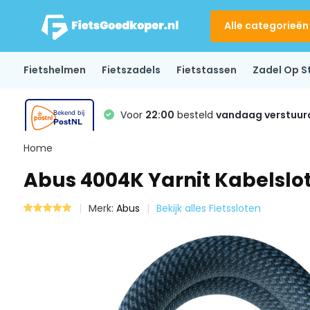
Alle categorieën
Fietshelmen
Fietszadels
Fietstassen
Zadel Op S
Voor
22:00
besteld
vandaag verstuur
Home
Abus 4004K Yarnit Kabelslo
Merk:
Abus
Bekijk alles Fietssloten