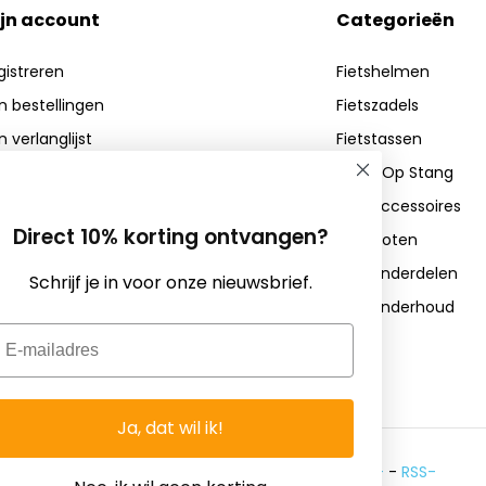
jn account
Categorieën
gistreren
Fietshelmen
jn bestellingen
Fietszadels
n verlanglijst
Fietstassen
Zadel Op Stang
Fietsaccessoires
Direct 10% korting ontvangen?
Fietssloten
Fietsonderdelen
Schrijf je in voor onze nieuwsbrief.
Fietsonderhoud
mail
Ja, dat wil ik!
© Copyright 2026 - Theme By
DMWS
x
Plus+
-
RSS-