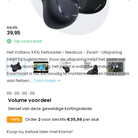
69,95
39,95
Op voorraad
Het Voltano XXXL Fietszadel - Medicus - Zwart - Uitsparing
helpt bij rugklachten. Door de uitsparing helpt het zadel ook
met de doorbloeding. het zadel is waterbestendig.
+7
Daarnaast is het eenvoudig te monteren op een breed scala
aan fietsen....
Toon meer
0
0
:
0
0
:
0
0
:
0
0
Volume voordeel
Geniet van deze geweldige kortingsdeals
-10%
Order
2
voor slechts
€35,96
per stuk
Koop nu, betaal later met Klarna!