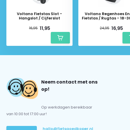
Voltano Fietstas Slot -
Voltano Regenhoes En
Hangslot / Cijferslot
Fietstas / Rugtas - 18-30
11,95
16,95
16,95
24,95
Neem contact met ons
op!
Op werkdagen bereikbaar
van 10:00 tot 17:00 uur!
hallo@fietsgoedkoper.nl