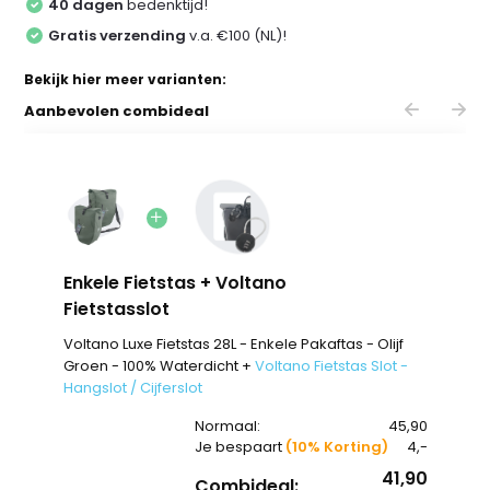
40 dagen
bedenktijd!
Gratis verzending
v.a. €100 (NL)!
Bekijk hier meer varianten:
Aanbevolen combideal
Enkele Fietstas + Voltano
Fietstasslot
Voltano Luxe Fietstas 28L - Enkele Pakaftas - Olijf
Groen - 100% Waterdicht +
Voltano Fietstas Slot -
Hangslot / Cijferslot
Normaal:
45,90
Je bespaart
(10% Korting)
4,-
41,90
Combideal: