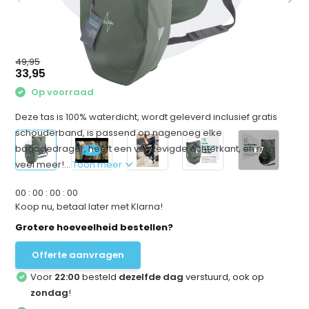
49,95
33,95
Op voorraad
Deze tas is 100% waterdicht, wordt geleverd inclusief gratis
schouderband, is passend op nagenoeg elke
bagagedrager, heeft een verstevigde achterkant, en nog
+7
veel meer!...
Toon meer
0
0
:
0
0
:
0
0
:
0
0
Koop nu, betaal later met Klarna!
Grotere hoeveelheid bestellen?
Offerte aanvragen
Voor
22:00
besteld
dezelfde dag
verstuurd, ook op
zondag
!