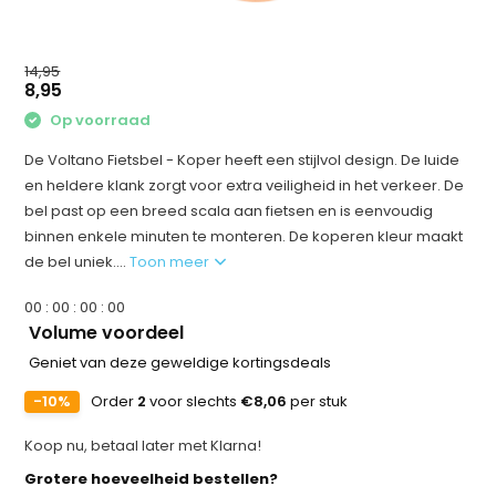
14,95
8,95
Op voorraad
De Voltano Fietsbel - Koper heeft een stijlvol design. De luide
en heldere klank zorgt voor extra veiligheid in het verkeer. De
bel past op een breed scala aan fietsen en is eenvoudig
binnen enkele minuten te monteren. De koperen kleur maakt
de bel uniek....
Toon meer
0
0
:
0
0
:
0
0
:
0
0
Volume voordeel
Geniet van deze geweldige kortingsdeals
-10%
Order
2
voor slechts
€8,06
per stuk
Koop nu, betaal later met Klarna!
Grotere hoeveelheid bestellen?