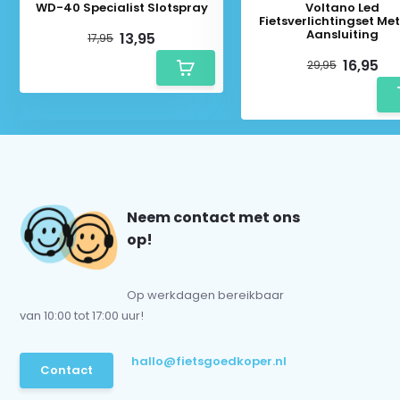
WD-40 Specialist Slotspray
Voltano Led
Fietsverlichtingset Me
Aansluiting
13,95
17,95
16,95
29,95
Neem contact met ons
op!
Op werkdagen bereikbaar
van 10:00 tot 17:00 uur!
hallo@fietsgoedkoper.nl
Contact