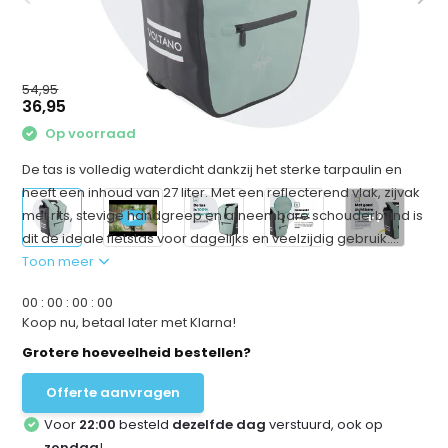
54,95
36,95
Op voorraad
De tas is volledig waterdicht dankzij het sterke tarpaulin en
heeft een inhoud van 27 liter. Met een reflecterend vlak, zijvak
met rits, stevige handgreep en afneembare schouderband is
+7
dit de ideale fietstas voor dagelijks en veelzijdig gebruik....
Toon meer
0
0
:
0
0
:
0
0
:
0
0
Koop nu, betaal later met Klarna!
Grotere hoeveelheid bestellen?
Offerte aanvragen
Voor
22:00
besteld
dezelfde dag
verstuurd, ook op
zondag
!