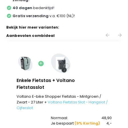
40 dagen
bedenktijd!
Gratis verzending
v.a. €100 (NL)!
Bekijk hier meer varianten:
Aanbevolen combideal
Enkele Fietstas + Voltano
Fietstasslot
Voltano E-bike Shopper Fietstas - Mintgroen /
Zwart - 27 Liter +
Voltano Fietstas Slot - Hangslot /
Cijferslot
Normaal:
48,90
Je bespaart
(9% Korting)
4,-