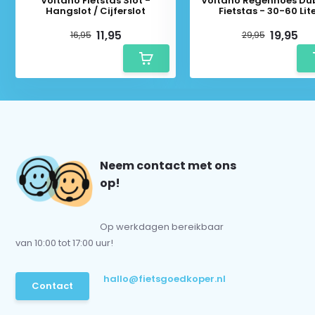
Voltano Fietstas Slot -
Voltano Regenhoes Du
Hangslot / Cijferslot
Fietstas - 30-60 Lit
11,95
19,95
16,95
29,95
Neem contact met ons
op!
Op werkdagen bereikbaar
van 10:00 tot 17:00 uur!
hallo@fietsgoedkoper.nl
Contact