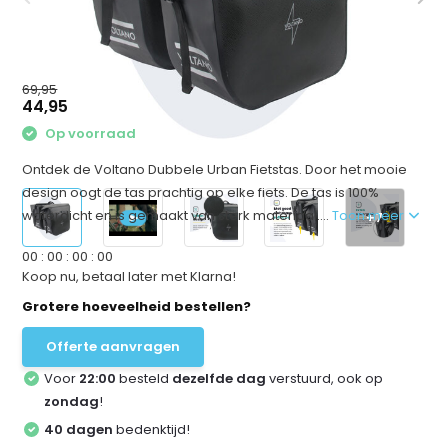
69,95
44,95
Op voorraad
Ontdek de Voltano Dubbele Urban Fietstas. Door het mooie
design oogt de tas prachtig op elke fiets. De tas is 100%
waterdicht en is gemaakt van sterk materiaal....
Toon meer
+7
0
0
:
0
0
:
0
0
:
0
0
Koop nu, betaal later met Klarna!
Grotere hoeveelheid bestellen?
Offerte aanvragen
Voor
22:00
besteld
dezelfde dag
verstuurd, ook op
zondag
!
40 dagen
bedenktijd!