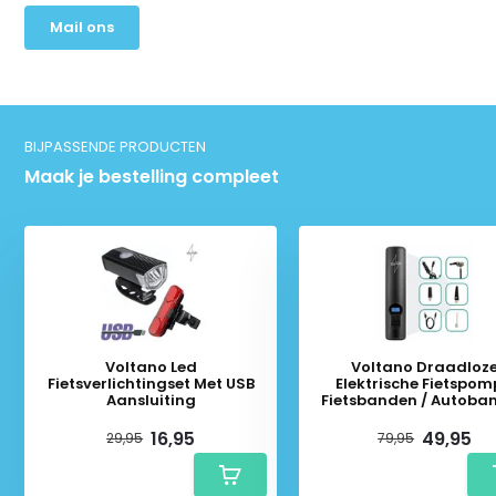
Mail ons
BIJPASSENDE PRODUCTEN
Maak je bestelling compleet
Voltano Led
Voltano Draadloz
Fietsverlichtingset Met USB
Elektrische Fietspom
Aansluiting
Fietsbanden / Autoba
Pomp - 12V Luchtcompr
16,95
49,95
29,95
79,95