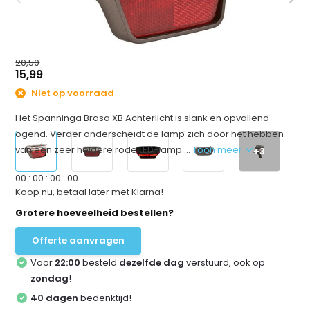
20,50
15,99
Niet op voorraad
Het Spanninga Brasa XB Achterlicht is slank en opvallend
ogend. Verder onderscheidt de lamp zich door het hebben
van één zeer heldere rode LED-lamp....
Toon meer
+3
0
0
:
0
0
:
0
0
:
0
0
Koop nu, betaal later met Klarna!
Grotere hoeveelheid bestellen?
Offerte aanvragen
Voor
22:00
besteld
dezelfde dag
verstuurd, ook op
zondag
!
40 dagen
bedenktijd!