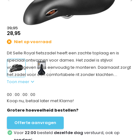
39,95
28,95
Niet op voorraad
Dit Selle Royal fietszadel heeft een zachte toplaag en is
speciaal ontworpen voor dames. Het zadel is stijlvol
vormgegeven en is eenvoudig te monteren. Daarnaast zorgt
het zadel voor een comfortabele rit zonder klachten....
Toon meer
0
0
:
0
0
:
0
0
:
0
0
Koop nu, betaal later met Klarna!
Grotere hoeveelheid bestellen?
Offerte aanvragen
Voor
22:00
besteld
dezelfde dag
verstuurd, ook op
zondag
!