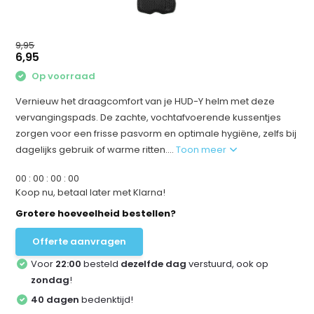
9,95
6,95
Op voorraad
Vernieuw het draagcomfort van je HUD-Y helm met deze
vervangingspads. De zachte, vochtafvoerende kussentjes
zorgen voor een frisse pasvorm en optimale hygiëne, zelfs bij
dagelijks gebruik of warme ritten....
Toon meer
0
0
:
0
0
:
0
0
:
0
0
Koop nu, betaal later met Klarna!
Grotere hoeveelheid bestellen?
Offerte aanvragen
Voor
22:00
besteld
dezelfde dag
verstuurd, ook op
zondag
!
40 dagen
bedenktijd!