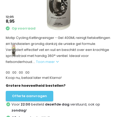
12,95
8,95
Op voorraad
Motip Cycling Kettingreiniger - Gel 400ML reinigt fietskettingen
en tandwielen grondig dankzij de unieke gel formule.
Verwijdert effectief vet en vuil en beschikt over een krachtige
sproeistraal met handig 360° ventiel. Ideaal voor
fietsonderhoud....
Toon meer
0
0
:
0
0
:
0
0
:
0
0
Koop nu, betaal later met Klarna!
Grotere hoeveelheid bestellen?
Offerte aanvragen
Voor
22:00
besteld
dezelfde dag
verstuurd, ook op
zondag
!