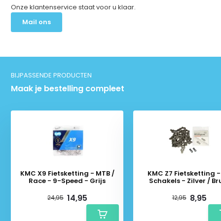
Onze klantenservice staat voor u klaar.
Mail ons
BIJPASSENDE PRODUCTEN
Maak je bestelling compleet
KMC X9 Fietsketting - MTB /
KMC Z7 Fietsketting - 116
Race - 9-Speed - Grijs
Schakels - Zilver / Br
14,95
8,95
24,95
12,95