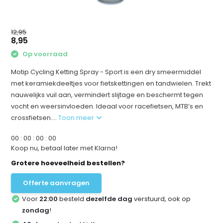
12,95
8,95
Op voorraad
Motip Cycling Ketting Spray - Sport is een dry smeermiddel
met keramiekdeeltjes voor fietskettingen en tandwielen. Trekt
nauwelijks vuil aan, vermindert slijtage en beschermt tegen
vocht en weersinvloeden. Ideaal voor racefietsen, MTB’s en
crossfietsen....
Toon meer
0
0
:
0
0
:
0
0
:
0
0
Koop nu, betaal later met Klarna!
Grotere hoeveelheid bestellen?
Offerte aanvragen
Voor
22:00
besteld
dezelfde dag
verstuurd, ook op
zondag
!