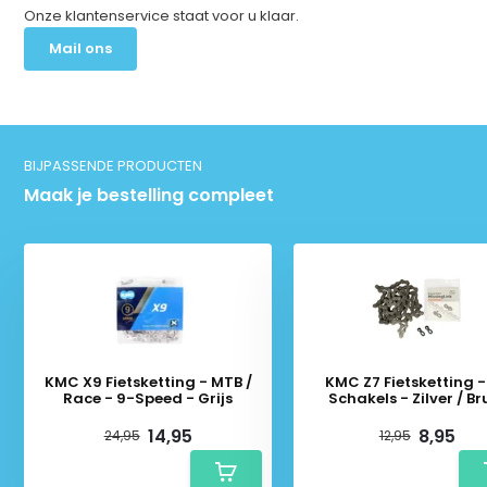
Onze klantenservice staat voor u klaar.
Mail ons
BIJPASSENDE PRODUCTEN
Maak je bestelling compleet
KMC X9 Fietsketting - MTB /
KMC Z7 Fietsketting - 116
Race - 9-Speed - Grijs
Schakels - Zilver / Br
14,95
8,95
24,95
12,95