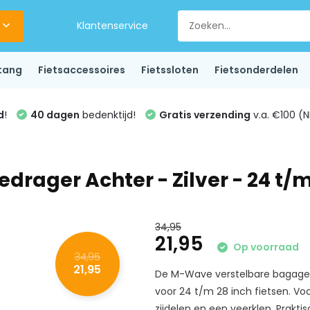
Klantenservice
tang
Fietsaccessoires
Fietssloten
Fietsonderdelen
d
!
40 dagen
bedenktijd!
Gratis verzending
v.a. €100 (N
ager Achter - Zilver - 24 t/m
34,95
21,95
Op voorraad
34,95
21,95
De M-Wave verstelbare bagaged
voor 24 t/m 28 inch fietsen. V
zijdelen en een veerklep. Prakti