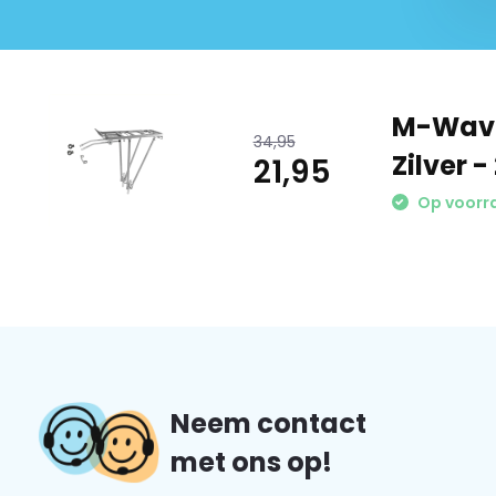
Deze drager is geschikt voor
24 - 26 en 28-inch wielen
. Da
de bagagedrager eenvoudig af op de juiste hoogte, zodat h
van je fiets. Bovendien zorgt de neutrale zilveren kleur ervo
M-Wave
vrijwel elke fiets.
34,95
Zilver -
21,95
Product specificaties
Op voorr
Kleur: Zilver
Materiaal: Aluminium
Wielmaat: 24 t/m 28 inch
Bevestiging: Universele beslagset
Extra’s: Pomppinnen, afneembare zijdelen, reflector-
Geschikt voor: Achterzijde van de fiets
Neem contact
Merk: M-Wave
met ons op!
Vragen of opmerkingen over dit product? Neem dan gerus