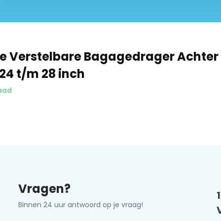
nkzij het slimme ontwerp stel je
ij mooi aansluit op het frame
or dat de drager stijlvol oogt op
 Verstelbare Bagagedrager Achter 
 24 t/m 28 inch
aad
/achterlichtbeugel, veerklep
Vragen?
Binnen 24 uur antwoord op je vraag!
t contact op met onze