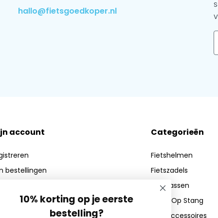
S
hallo@fietsgoedkoper.nl
V
E
jn account
Categorieën
gistreren
Fietshelmen
jn bestellingen
Fietszadels
n verlanglijst
Fietstassen
10% korting op je eerste
Zadel Op Stang
bestelling?
Fietsaccessoires