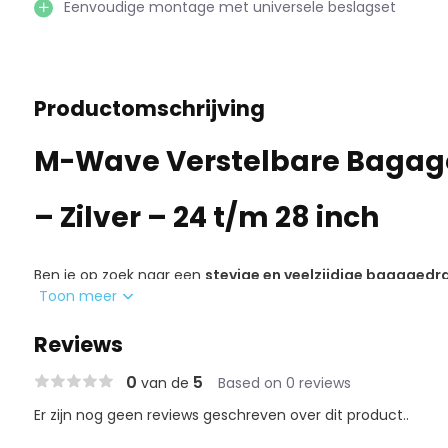
Eenvoudige montage met universele beslagset
Productomschrijving
M-Wave Verstelbare Bagag
– Zilver – 24 t/m 28 inch
Ben je op zoek naar een
stevige en veelzijdige bagagedr
Toon meer
Verstelbare Bagagedrager Achter in zilver is een betrouwba
én langere fietstochten. Dankzij het verstelbare ontwerp p
Reviews
wielmaten van 24 tot en met 28 inch
. Zo ben je verzeker
0
5
van de
Based on 0 reviews
je nu op een stadsfiets, hybride of trekkingfiets rijdt.
Er zijn nog geen reviews geschreven over dit product..
Duurzaam en lichtgewicht aluminium