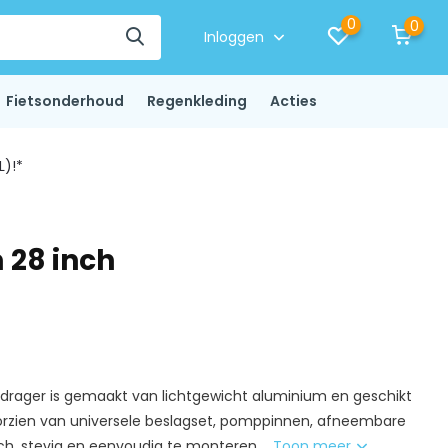
0
0
Inloggen
Fietsonderhoud
Regenkleding
Acties
L)!*
 28 inch
rager is gemaakt van lichtgewicht aluminium en geschikt
oorzien van universele beslagset, pomppinnen, afneembare
sch, stevig en eenvoudig te monteren....
Toon meer