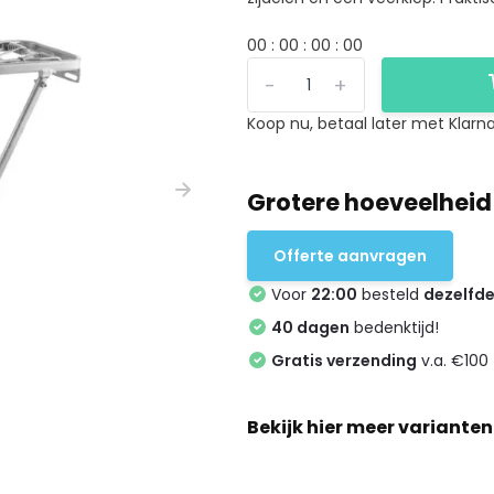
0
0
:
0
0
:
0
0
:
0
0
-
+
Koop nu, betaal later met Klarna
Grotere hoeveelheid
Offerte aanvragen
Voor
22:00
besteld
dezelfd
40 dagen
bedenktijd!
Gratis verzending
v.a. €100 
Bekijk hier meer varianten