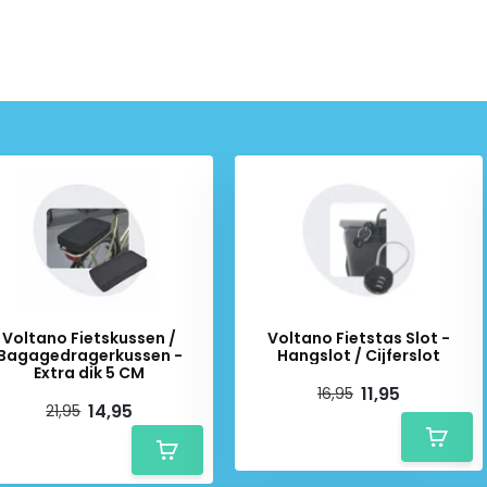
nium
, wat zorgt voor een
elijks gewicht toe aan je fiets,
ange levensduur. Ideaal voor wie
n wil bevestigen.
ebruiksgemak
 praktische elementen die het
Voltano Fietskussen /
Voltano Fietstas Slot -
Bagagedragerkussen -
Hangslot / Cijferslot
er uiterlijk
Extra dik 5 CM
11,95
16,95
 het donker
14,95
21,95