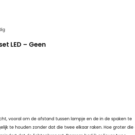
dig
set LED – Geen
g kan daar bij helpen. Naast dat
vallen te verminderen doordat u
e van Falkx kunt u de kosten van
verkeer. Dit setje bestaat uit
t, vooral om de afstand tussen lampje en de in de spaken te
ets. Zo zit u nooit meer met
ijk te houden zonder dat die twee elkaar raken. Hoe groter die
slampjes. Doordat deze