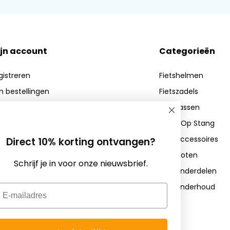
jn account
Categorieën
gistreren
Fietshelmen
jn bestellingen
Fietszadels
n verlanglijst
Fietstassen
Zadel Op Stang
Fietsaccessoires
Direct 10% korting ontvangen?
Fietssloten
Schrijf je in voor onze nieuwsbrief.
Fietsonderdelen
Fietsonderhoud
mail