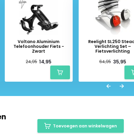
Voltano Aluminium
Reelight SL250 Stea
Telefoonhouder Fiets -
Verlichting Set –
Zwart
Fietsverlichting
14,95
35,95
24,95
64,95
en
Toevoegen aan winkelwagen