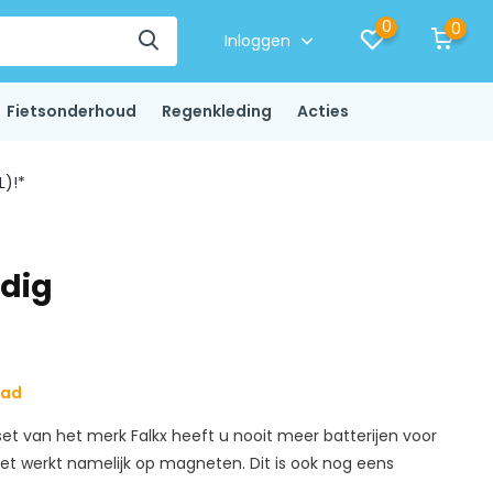
0
0
Inloggen
Fietsonderhoud
Regenkleding
Acties
L)!*
odig
aad
t van het merk Falkx heeft u nooit meer batterijen voor
 set werkt namelijk op magneten. Dit is ook nog eens