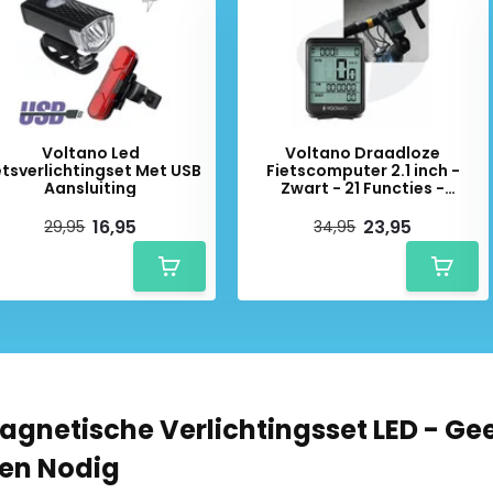
 bevestigingsbeugels
Voltano Led
Voltano Draadloze
etsverlichtingset Met USB
Fietscomputer 2.1 inch -
Aansluiting
Zwart - 21 Functies -
Waterdicht
16,95
23,95
29,95
34,95
agnetische Verlichtingsset LED - Ge
jen Nodig