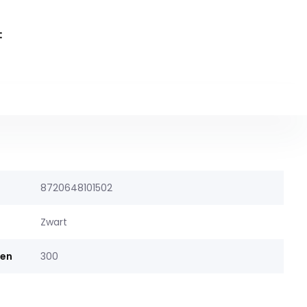
:
8720648101502
Zwart
men
300