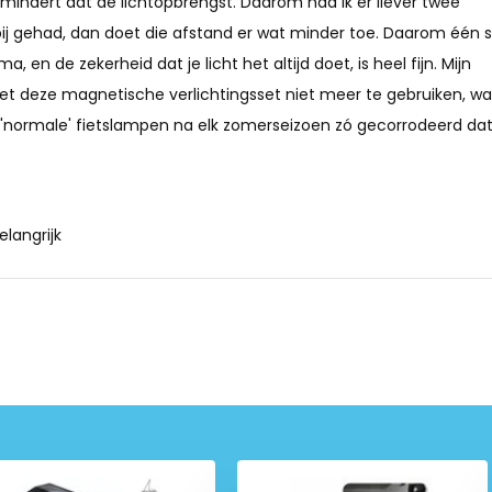
rmindert dat de lichtopbrengst. Daarom had ik er liever twee
rijen is het een
bij gehad, dan doet die afstand er wat minder toe. Daarom één s
wegwerplampjes.
, en de zekerheid dat je licht het altijd doet, is heel fijn. Mijn
 deze magnetische verlichtingsset niet meer te gebruiken, wa
 'normale' fietslampen na elk zomerseizoen zó gecorrodeerd dat
sche fietsverlichting worden
len bevestigingsbeugels.
evestigd in de spaken.
langrijk
 maakt batterijen overbodig.
t de verlichting altijd aan
ed herkenbaar in het verkeer.
an lege accu’s en/of vergeten
lijker omdat er geen wrijving