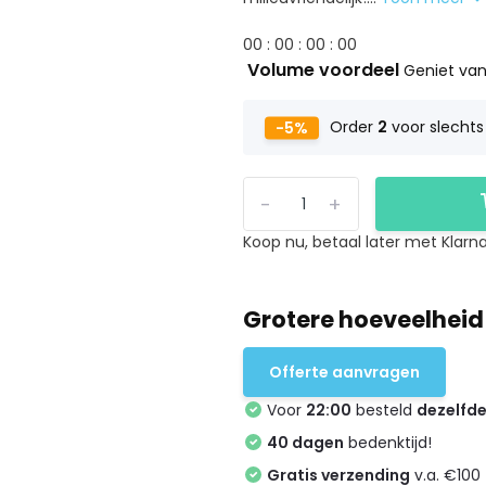
0
0
:
0
0
:
0
0
:
0
0
Volume voordeel
Geniet van
-5%
Order
2
voor slecht
-
+
Koop nu, betaal later met Klarna
Grotere hoeveelheid
Offerte aanvragen
Voor
22:00
besteld
dezelfd
40 dagen
bedenktijd!
Gratis verzending
v.a. €100 