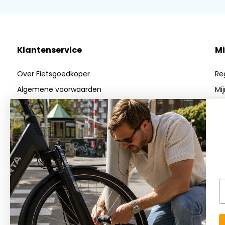
Klantenservice
Mi
Over Fietsgoedkoper
Re
Algemene voorwaarden
Mi
Privacy Policy
Mij
Betaalmethoden
Verzenden & Retourneren
Klantenservice
FAQs
Blog
E