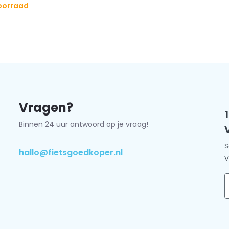
oorraad
edige assortiment
Vragen?
Binnen 24 uur antwoord op je vraag!
S
hallo@fietsgoedkoper.nl
V
E