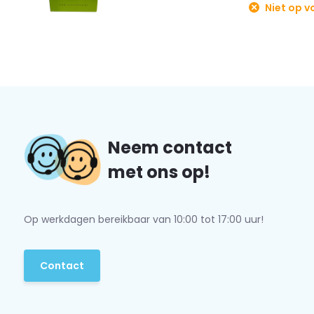
Stroomvoorziening: Dynamo & Magneten
Niet op v
Dit verlichtingssetje niet helemaal naar uw wens?
Ons voll
verlichtingssetjes vindt u hier.
Neem contact
met ons op!
Op werkdagen bereikbaar van 10:00 tot 17:00 uur!
Contact