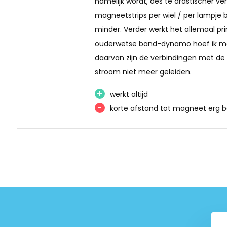
namelijk wordt, des te drastischer ve
magnetische fietsverlichting geen gebruik maakt van batte
magneetstrips per wiel / per lampje 
milieuvriendelijker alternatief tegenover bijvoorbeeld de 
minder. Verder werkt het allemaal prima
Montage
ouderwetse band-dynamo hoef ik met
daarvan zijn de verbindingen met de
De montage van dit setje is eenvoudig en snel. De magneti
stroom niet meer geleiden.
gemonteerd door middel van de meegeleverde roestvrijsta
+
werkt altijd
Vervolgens worden de eveneens meegeleverde magneten b
-
korte afstand tot magneet erg be
De magneten zijn de stroomvoorziening van de lampjes. Dit
Doordat de magneten in de spaken worden gemonteerd staa
wanneer u onderweg bent. Hierdoor bent u te allen tijde go
Met dit verlichtingsset van Falkx heeft u nooit meer last v
fietsverlichting. Daarnaast fietst het ook nog eens gemakke
aanwezig is.
Kenmerken