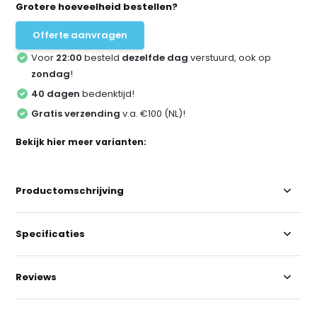
Grotere hoeveelheid bestellen?
Offerte aanvragen
Voor
22:00
besteld
dezelfde dag
verstuurd, ook op
zondag
!
40 dagen
bedenktijd!
Gratis verzending
v.a. €100 (NL)!
Bekijk hier meer varianten:
Productomschrijving
Specificaties
Reviews