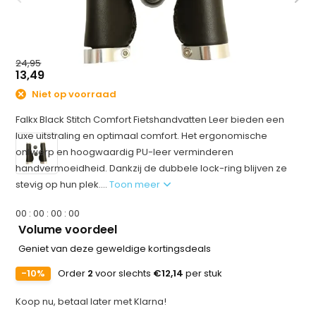
24,95
13,49
Niet op voorraad
Falkx Black Stitch Comfort Fietshandvatten Leer bieden een
luxe uitstraling en optimaal comfort. Het ergonomische
ontwerp en hoogwaardig PU-leer verminderen
handvermoeidheid. Dankzij de dubbele lock-ring blijven ze
stevig op hun plek....
Toon meer
0
0
:
0
0
:
0
0
:
0
0
Volume voordeel
Geniet van deze geweldige kortingsdeals
-10%
Order
2
voor slechts
€12,14
per stuk
Koop nu, betaal later met Klarna!