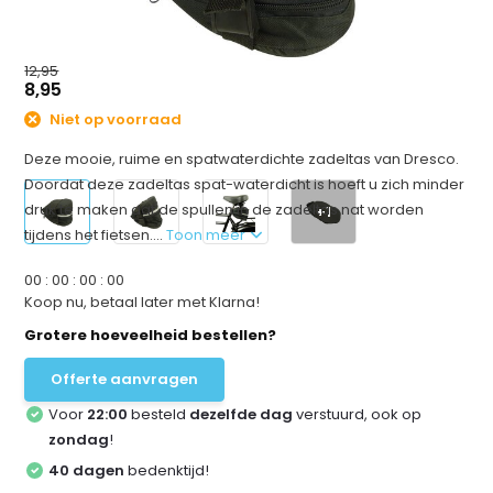
12,95
8,95
Niet op voorraad
Deze mooie, ruime en spatwaterdichte zadeltas van Dresco.
Doordat deze zadeltas spat-waterdicht is hoeft u zich minder
druk te maken dat de spullen in de zadeltas nat worden
+1
tijdens het fietsen....
Toon meer
0
0
:
0
0
:
0
0
:
0
0
Koop nu, betaal later met Klarna!
Grotere hoeveelheid bestellen?
Offerte aanvragen
Voor
22:00
besteld
dezelfde dag
verstuurd, ook op
zondag
!
40 dagen
bedenktijd!