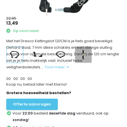
22,95
13,49
Op voorraad
Met het Dresco Kettingslot 120CM is je fiets goed beveiligd.
Gehard staal, 7 mm dikke schakels en een stevige sluiting
zorgen voor optimale bescherming. Dankzij de 120 cm lengte
+1
zet je je fiets makkelijk vast. Inclusief twee
veiligheidssleutels....
Toon meer
0
0
:
0
0
:
0
0
:
0
0
Koop nu, betaal later met Klarna!
Grotere hoeveelheid bestellen?
Offerte aanvragen
Voor
22:00
besteld
dezelfde dag
verstuurd, ook op
zondag
!