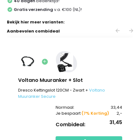
40 dagen
bedenktijd!
Gratis verzending
v.a. €100 (NL)!
Bekijk hier meer varianten:
Aanbevolen combideal
Voltano Muuranker + Slot
Dresco Kettingslot 120CM - Zwart +
Voltano
Muuranker Secure
Normaal:
33,44
Je bespaart
(7% Korting)
2,-
31,45
Combideal: