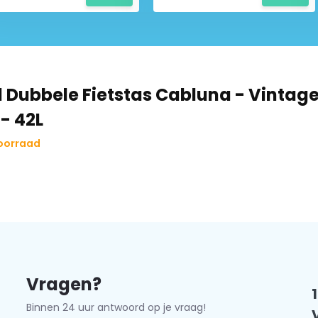
ucten nergens anders vinden.
, toch zijn al vele Landgenoten u
ectie? Wacht dan niet langer en
 Dubbele Fietstas Cabluna - Vintag
 - 42L
k dandell.
voorraad
Vragen?
Binnen 24 uur antwoord op je vraag!