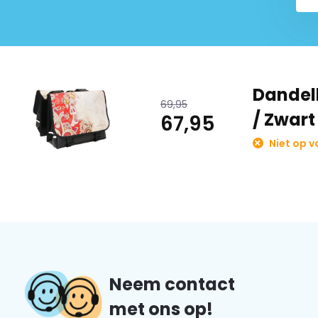
alleen geleverd door Fietsgoedkoper! U gaat deze prod
Dandell fietstassen zijn dan ook relatief nieuw in Nederland
voorgegaan.
Dus zoekt u een exclusieve fietstas uit de nieuwste coll
Dandell
69,95
neem één van de nieuwe Dandell fietstassen mee!
/ Zwart
67,95
Neem ook een kijkje bij alle andere fietstassen van het mer
Niet op 
Referentienummer: Model 28
Neem contact
met ons op!