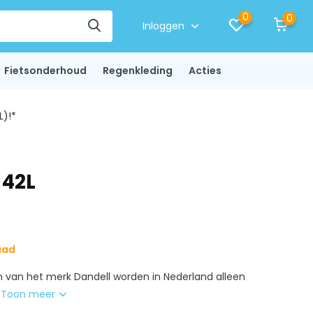
0
0
Inloggen
Fietsonderhoud
Regenkleding
Acties
L)!*
 42L
aad
n van het merk Dandell worden in Nederland alleen
.
Toon meer