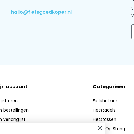
S
hallo@fietsgoedkoper.nl
V
E
jn account
Categorieën
gistreren
Fietshelmen
jn bestellingen
Fietszadels
n verlanglijst
Fietstassen
Zadel Op Stang