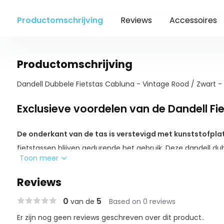
Productomschrijving
Reviews
Accessoires
Productomschrijving
Dandell Dubbele Fietstas Cabluna - Vintage Rood / Zwart -
Exclusieve voordelen van de Dandell Fi
De onderkant van de tas is verstevigd met kunststofpla
fietstassen blijven gedurende het gebruik. Deze dandell du
Toon meer
drievoudige dragende naden
wat ervoor zorgt dat de tas 
Reviews
Deze fietstassen zijn gemaakt uit duurzaam en kleurvast
0
5
van de
Based on 0 reviews
De Dandell fietstas heeft een
open bagage dragervlak
. 
Er zijn nog geen reviews geschreven over dit product..
sensoren of verlichting. Ook snelbinders kunnen gewoon ove