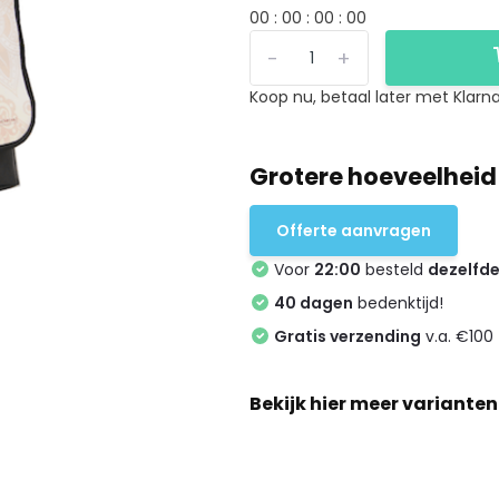
0
0
:
0
0
:
0
0
:
0
0
-
+
Koop nu, betaal later met Klarna
Grotere hoeveelheid
Offerte aanvragen
Voor
22:00
besteld
dezelfd
40 dagen
bedenktijd!
Gratis verzending
v.a. €100 
Bekijk hier meer varianten