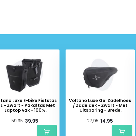
rme ruimte in de fietstassen
nemen.
t - 42L is ook
voorzien van
r deze reflectoren blijft u ook
nriem, een exclusief systeem
gespen zorgen voor een goed
 van maar liefst
42 liter.
erk Dandell en wij van
tstassen dat de fietstassen
ltano Luxe E-bike Fietstas
Voltano Luxe Gel Zadelhoes
L - Zwart - Pakaftas Met
/ Zadeldek - Zwart - Met
Laptop vak - 100%
Uitsparing - Brede
Waterdicht
Fietszadels
39,95
14,95
59,95
27,95
orden in Nederland online