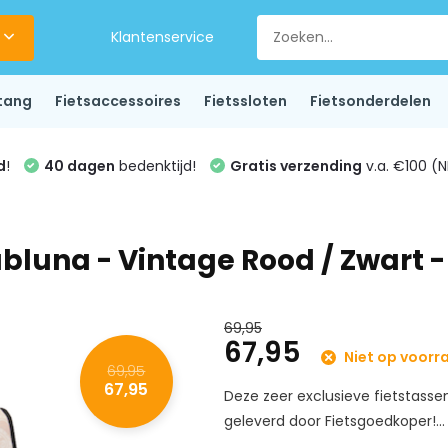
Klantenservice
tang
Fietsaccessoires
Fietssloten
Fietsonderdelen
d
!
40 dagen
bedenktijd!
Gratis verzending
v.a. €100 (N
bluna - Vintage Rood / Zwart -
69,95
67,95
Niet op voorr
69,95
67,95
Deze zeer exclusieve fietstasse
geleverd door Fietsgoedkoper!..