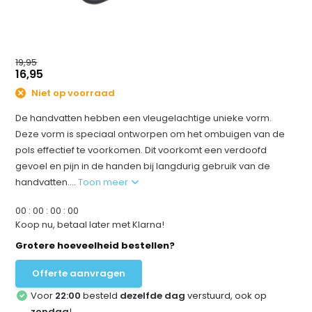
19,95
16,95
Niet op voorraad
De handvatten hebben een vleugelachtige unieke vorm.
Deze vorm is speciaal ontworpen om het ombuigen van de
pols effectief te voorkomen. Dit voorkomt een verdoofd
gevoel en pijn in de handen bij langdurig gebruik van de
handvatten....
Toon meer
0
0
:
0
0
:
0
0
:
0
0
Koop nu, betaal later met Klarna!
Grotere hoeveelheid bestellen?
Offerte aanvragen
Voor
22:00
besteld
dezelfde dag
verstuurd, ook op
zondag
!