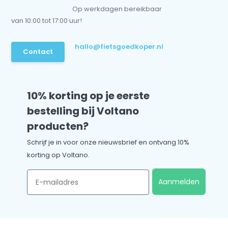
Op werkdagen bereikbaar
van 10:00 tot 17:00 uur!
hallo@fietsgoedkoper.nl
Contact
10% korting op je eerste
bestelling bij Voltano
producten?
Schrijf je in voor onze nieuwsbrief en ontvang 10%
korting op Voltano.
Email
Aanmelden