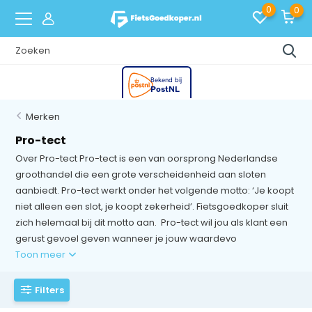
0
0
Voor
22:00
besteld
vandaag verstuurd
!
Merken
Pro-tect
Over Pro-tect Pro-tect is een van oorsprong Nederlandse
groothandel die een grote verscheidenheid aan sloten
aanbiedt. Pro-tect werkt onder het volgende motto: ‘Je koopt
niet alleen een slot, je koopt zekerheid’. Fietsgoedkoper sluit
zich helemaal bij dit motto aan. Pro-tect wil jou als klant een
gerust gevoel geven wanneer je jouw waardevo
Toon meer
Filters