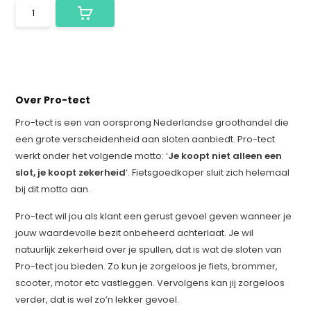
Over Pro-tect
Pro-tect is een van oorsprong Nederlandse groothandel die
een grote verscheidenheid aan sloten aanbiedt. Pro-tect
werkt onder het volgende motto: ‘
Je koopt niet alleen een
slot, je koopt zekerheid
’. Fietsgoedkoper sluit zich helemaal
bij dit motto aan.
Pro-tect wil jou als klant een gerust gevoel geven wanneer je
jouw waardevolle bezit onbeheerd achterlaat. Je wil
natuurlijk zekerheid over je spullen, dat is wat de sloten van
Pro-tect jou bieden. Zo kun je zorgeloos je fiets, brommer,
scooter, motor etc vastleggen. Vervolgens kan jij zorgeloos
verder, dat is wel zo’n lekker gevoel.