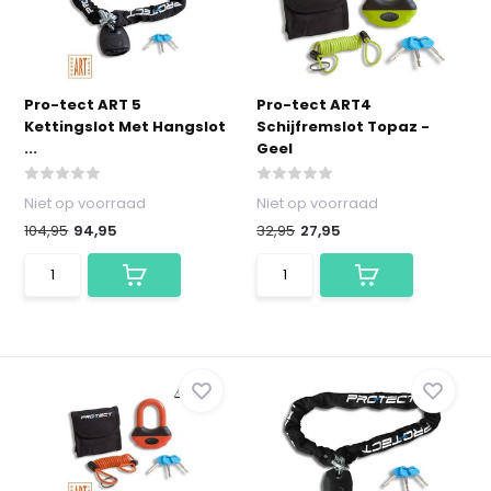
Pro-tect ART 5
Pro-tect ART4
Kettingslot Met Hangslot
Schijfremslot Topaz -
...
Geel
Niet op voorraad
Niet op voorraad
104,95
94,95
32,95
27,95