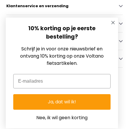
Klantenservice en verzending
Mijn account
10% korting op je eerste
bestelling?
Categorieën
Schrijf je in voor onze nieuwsbrief en
ontvang 10% korting op onze Voltano
Contact
fietsartikelen.
Email
Ja, dat wil ik!
© Copyright 2026 - Theme By
DMWS
x
Plus+
-
RSS-feed
Fietsgoedkoper.nl ~ Voor Al Uw Fietsartikelen!
Nee, ik wil geen korting