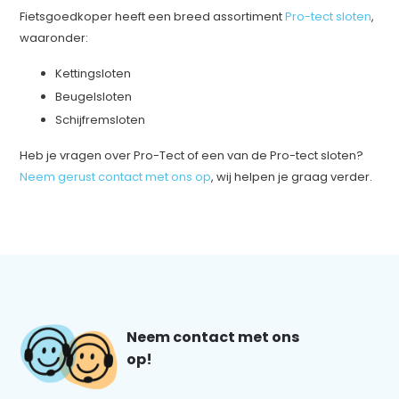
Fietsgoedkoper heeft een breed assortiment
Pro-tect sloten
,
waaronder:
Kettingsloten
Beugelsloten
Schijfremsloten
Heb je vragen over Pro-Tect of een van de Pro-tect sloten?
Neem gerust contact met ons op
, wij helpen je graag verder.
Neem contact met ons
op!