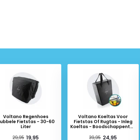
luiting aan beide kanten zullen
leen prachtig, het is ook nog
Voltano Regenhoes
Voltano Koeltas Voor
ubbele Fietstas - 30-60
Fietstas Of Rugtas - Inleg
Liter
Koeltas - Boodschappentas
- Zwart
19,95
24,95
29,95
39,95