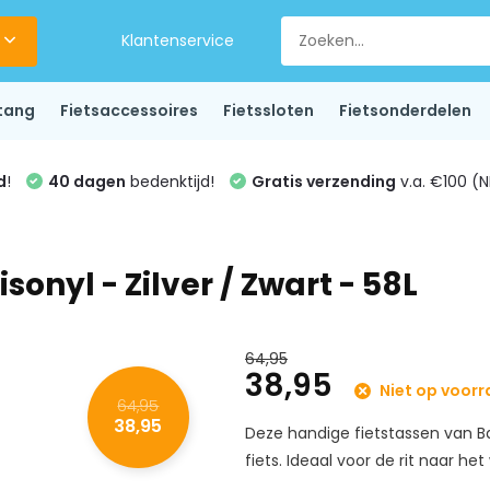
Klantenservice
tang
Fietsaccessoires
Fietssloten
Fietsonderdelen
d
!
40 dagen
bedenktijd!
Gratis verzending
v.a. €100 (N
onyl - Zilver / Zwart - 58L
64,95
38,95
Niet op voor
64,95
38,95
Deze handige fietstassen van 
fiets. Ideaal voor de rit naar he