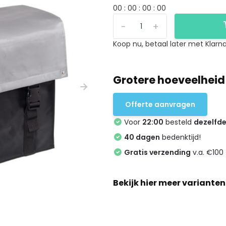
0
0
:
0
0
:
0
0
:
0
0
-
+
Koop nu, betaal later met Klarna
Grotere hoeveelheid
Offerte aanvragen
Voor
22:00
besteld
dezelfd
40 dagen
bedenktijd!
Gratis verzending
v.a. €100 
Bekijk hier meer varianten