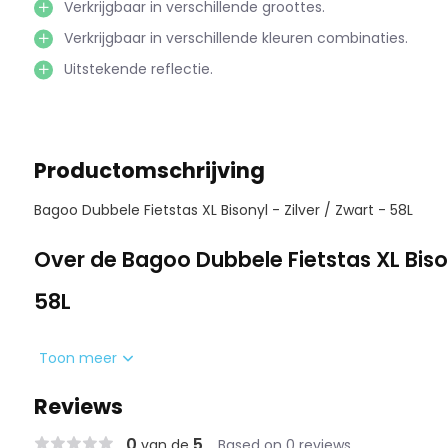
Verkrijgbaar in verschillende groottes.
Verkrijgbaar in verschillende kleuren combinaties.
Uitstekende reflectie.
Productomschrijving
Bagoo Dubbele Fietstas XL Bisonyl - Zilver / Zwart - 58L
Over de Bagoo Dubbele Fietstas XL Bisony
58L
Deze praktische fietstassen van het merk Bagoo hebben ee
Toon meer
Liter! Daarmee zorgt het voor enorm veel extra bagageruim
Reviews
boodschappen te doen, of extra spullen mee te nemen. H
bagage meenemen (ook geschikt als krantentas).
0
5
van de
Based on 0 reviews