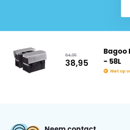
Deze fietstas niet helemaal naar wens?
Kijk ook eens bij o
Fietstassen!
Bagoo D
64,95
- 58L
38,95
Niet op 
Neem contact