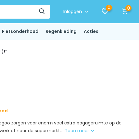
0
0
Inloggen
Fietsonderhoud
Regenkleding
Acties
L)!*
raad
Bagoo zorgen voor enorm veel extra bagageruimte op de
t werk of naar de supermarkt....
Toon meer