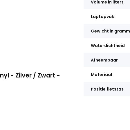
Volume in liters
Laptopvak
Gewicht in gram
Waterdichtheid
Afneembaar
l - Zilver / Zwart -
Materiaal
Positie fietstas
n inhoud van maar liefst 58
te voor op de fiets. Ideaal om
iermee kan u enorm veel