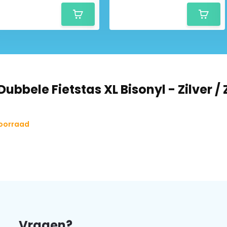
ns volledige aanbod Bagoo
ubbele Fietstas XL Bisonyl - Zilver /
voorraad
Vragen?