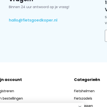
Binnen 24 uur antwoord op je vraag!
S
hallo@fietsgoedkoper.nl
V
E
jn account
Categorieën
gistreren
Fietshelmen
jn bestellingen
Fietszadels
n verlanglijst
Fietstassen