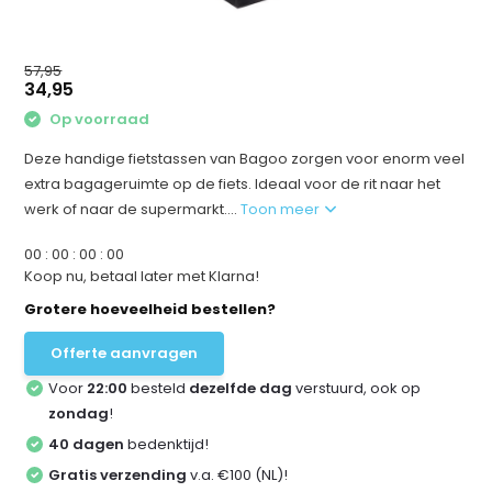
57,95
34,95
Op voorraad
Deze handige fietstassen van Bagoo zorgen voor enorm veel
extra bagageruimte op de fiets. Ideaal voor de rit naar het
werk of naar de supermarkt....
Toon meer
0
0
:
0
0
:
0
0
:
0
0
Koop nu, betaal later met Klarna!
Grotere hoeveelheid bestellen?
Offerte aanvragen
Voor
22:00
besteld
dezelfde dag
verstuurd, ook op
zondag
!
40 dagen
bedenktijd!
Gratis verzending
v.a. €100 (NL)!