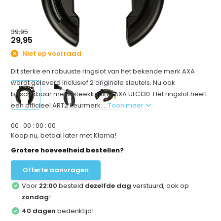
39,95
29,95
Niet op voorraad
Dit sterke en robuuste ringslot van het bekende merk AXA
wordt geleverd inclusief 2 originele sleutels. Nu ook
beschikbaar met insteekketting AXA ULC130. Het ringslot heeft
een officieel ART2 keurmerk....
Toon meer
0
0
:
0
0
:
0
0
:
0
0
Koop nu, betaal later met Klarna!
Grotere hoeveelheid bestellen?
Offerte aanvragen
Voor
22:00
besteld
dezelfde dag
verstuurd, ook op
zondag
!
40 dagen
bedenktijd!