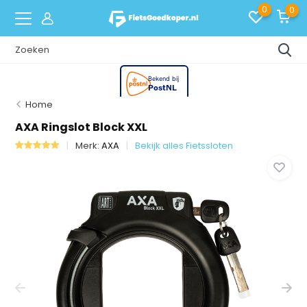
0
0
Home
AXA Ringslot Block XXL
Merk:
AXA
Bekijk alles Fietssloten