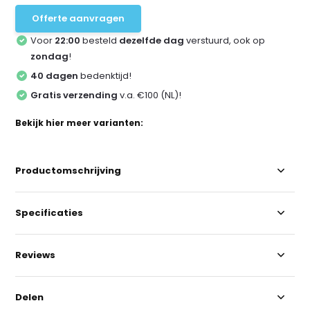
Offerte aanvragen
Voor
22:00
besteld
dezelfde dag
verstuurd, ook op
zondag
!
40 dagen
bedenktijd!
Gratis verzending
v.a. €100 (NL)!
Bekijk hier meer varianten:
Productomschrijving
Specificaties
Reviews
Delen