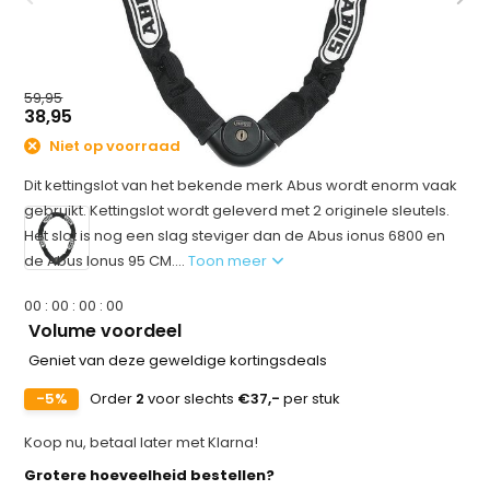
59,95
38,95
Niet op voorraad
Dit kettingslot van het bekende merk Abus wordt enorm vaak
gebruikt. Kettingslot wordt geleverd met 2 originele sleutels.
Het slot is nog een slag steviger dan de Abus ionus 6800 en
de Abus Ionus 95 CM....
Toon meer
0
0
:
0
0
:
0
0
:
0
0
Volume voordeel
Geniet van deze geweldige kortingsdeals
-5%
Order
2
voor slechts
€37,-
per stuk
Koop nu, betaal later met Klarna!
Grotere hoeveelheid bestellen?