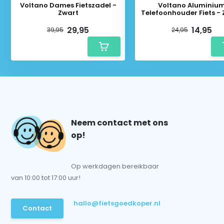
Voltano Dames Fietszadel -
Voltano Aluminiu
Zwart
Telefoonhouder Fiets -
29,95
14,95
39,95
24,95
Neem contact met ons
op!
Op werkdagen bereikbaar
van 10:00 tot 17:00 uur!
hallo@fietsgoedkoper.nl
Contact