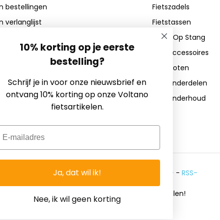
jn bestellingen
Fietszadels
e juiste helmmaat en voorkomt
n verlanglijst
Fietstassen
Zadel Op Stang
10% korting op je eerste
Fietsaccessoires
bestelling?
Fietssloten
Schrijf je in voor onze nieuwsbrief en
Fietsonderdelen
ontvang 10% korting op onze Voltano
Fietsonderhoud
fietsartikelen.
mail
Ja, dat wil ik!
© Copyright 2026 - Theme By
DMWS
x
Plus+
-
RSS-
feed
Fietsgoedkoper.nl ~ Voor Al Uw Fietsartikelen!
Nee, ik wil geen korting