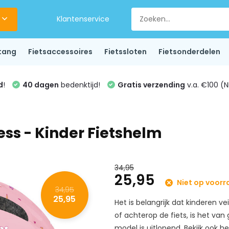
Klantenservice
tang
Fietsaccessoires
Fietssloten
Fietsonderdelen
d
!
40 dagen
bedenktijd!
Gratis verzending
v.a. €100 (N
ess - Kinder Fietshelm
34,95
25,95
Niet op voorr
34,95
25,95
Het is belangrijk dat kinderen ve
of achterop de fiets, is het va
model is uitlopend. Bekijk ook h