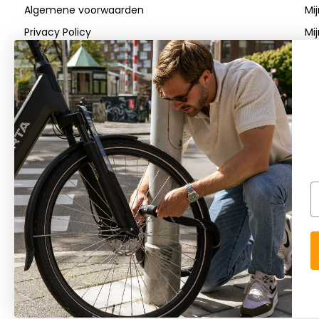
Algemene voorwaarden
Mi
simpele stappen uw hoofdomtrek te weten!
Zo bestelt u d
Privacy Policy
Mij
u retourneren.
Betaalmethoden
Verzenden & Retourneren
Klantenservice
FAQs
Blog
E