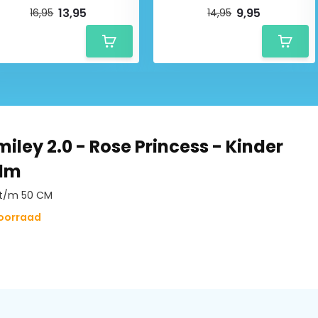
13,95
9,95
16,95
14,95
en
dit verhoogt de sterkte en de
fortabel door de comfortabele
 kids systeem
. Dit is een exact
aanpassing. Op deze manier zit
iley 2.0 - Rose Princess - Kinder
elm
 t/m 50 CM
itlaten
voor goede ventilatie.
voorraad
.
or optimaal draagcomfort en
ram (maat M).
egen insecten.