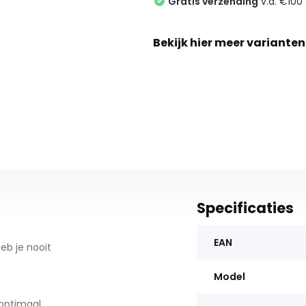
Gratis verzending
v.a. €100 
Bekijk hier meer varianten
Specificaties
EAN
eb je nooit
Model
optimaal