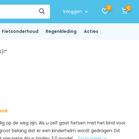
0
0
Inloggen
Fietsonderhoud
Regenkleding
Acties
L)!*
aad
ilig op de weg zijn. Als u zelf gaat fietsen met het kind voor
n groot belang dat er een kinderhelm wordt gedragen. Dit
et nieuwste Abus Smiley 3.0 model....
Toon meer