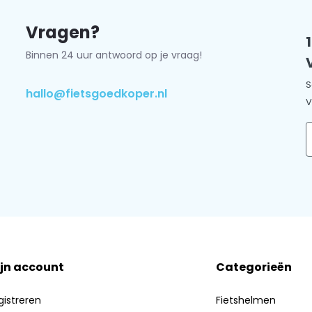
eenvoudige instelling met
Vragen?
Binnen 24 uur antwoord op je vraag!
S
hallo@fietsgoedkoper.nl
V
E
.
Als u de iets luxere variant van
ijk ze hier.
jn account
Categorieën
gistreren
Fietshelmen
tikel en kom binnen een paar