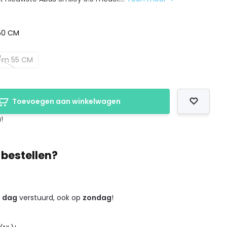
 50 CM
t/m 55 CM
Toevoegen aan winkelwagen
!
 bestellen?
e dag
verstuurd, ook op
zondag
!