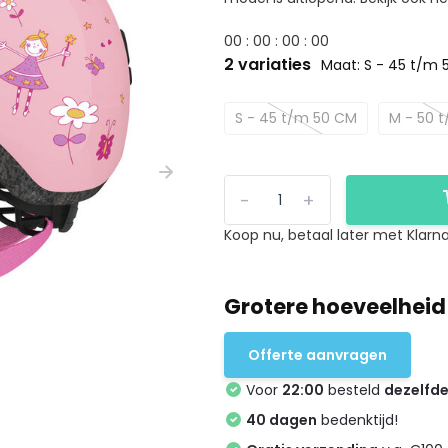
0
0
:
0
0
:
0
0
:
0
0
2 variaties
Maat: S - 45 t/m
S - 45 t/m 50 CM
M - 50 
-
+
Koop nu, betaal later met Klarna
Grotere hoeveelheid
Offerte aanvragen
Voor
22:00
besteld
dezelfd
40 dagen
bedenktijd!