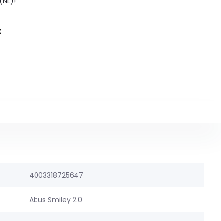
(NL)!
:
4003318725647
Abus Smiley 2.0