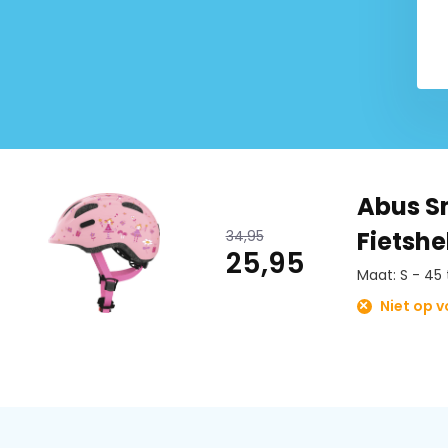
gewicht
en een
optimale ventilatie.
De 8
luchtuit- en 8 luchtinlaten zijn met elkaar verbond
veiligheid van de helm. Naast dit is de helm ook zeer com
voering en de goede ventilatie.
De grootte is eenvoudig te verstellen door het zoom Evo
instel-systeem met handzame draaiknop voor individuele 
Abus Sm
de helm altijd comfortabel.
Fietsh
34,95
Specificaties
25,95
Maat: S - 45
De helm heeft maar liefst 4
luchtinlaten en 4 luchtu
Niet op 
Led licht draaiknop biedt extra veiligheid in het donker
Beschikt over
wasbare en uitneembare paddings
vo
hygiëne.
Gewicht verschilt van 220 gram (maat S) tot 240 g
Beschikt over
vliegennet
, uitgebreide bescherming t