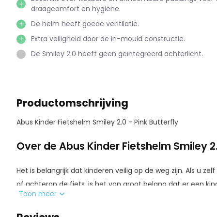
draagcomfort en hygiëne.
De helm heeft goede ventilatie.
Extra veiligheid door de in-mould constructie.
De Smiley 2.0 heeft geen geïntegreerd achterlicht.
Productomschrijving
Abus Kinder Fietshelm Smiley 2.0 - Pink Butterfly
Over de Abus Kinder Fietshelm Smiley 2.0
Het is belangrijk dat kinderen veilig op de weg zijn. Als u ze
of achterop de fiets, is het van groot belang dat er een k
Toon meer
op de loopfiets is een fietshelm van groot belang. Als de
grote fietsrondjes op de loopfiets voorbij vliegen, is veilighe