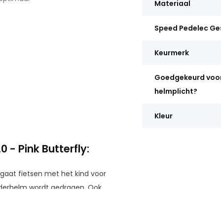
Materiaal
Speed Pedelec Ge
Keurmerk
Goedgekeurd voo
helmplicht?
Kleur
 - Pink Butterfly:
lf gaat fietsen met het kind voor
inderhelm wordt gedragen. Ook
 toekomstige kampioenen van de
id natuurlijk belangrijk voor de