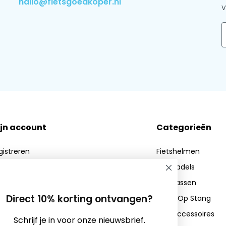
hallo@fietsgoedkoper.nl
V
E
jn account
Categorieën
gistreren
Fietshelmen
jn bestellingen
Fietszadels
n verlanglijst
Fietstassen
Direct 10% korting ontvangen?
Zadel Op Stang
Fietsaccessoires
Schrijf je in voor onze nieuwsbrief.