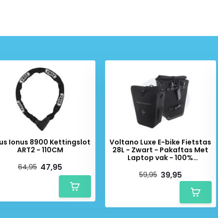
ak gebruikt.
Kettingslot wordt
us Ionus 8900 Kettingslot
Voltano Luxe E-bike Fietstas
ART2 - 110CM
28L - Zwart - Pakaftas Met
Laptop vak - 100%
Waterdicht
47,95
64,95
39,95
59,95