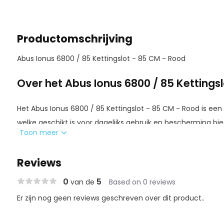
Productomschrijving
Abus Ionus 6800 / 85 Kettingslot - 85 CM - Rood
Over het Abus Ionus 6800 / 85 Kettings
Het Abus Ionus 6800 / 85 Kettingslot - 85 CM - Rood is een s
welke geschikt is voor dagelijks gebruik en bescherming bie
Toon meer
kettingslot heeft een lengte van 85 centimeter wat maakt 
kettingslot eenvoudig is te bevestigen aan een vast object,
Reviews
bijvoorbeeld een lantaarnpaal. Dit verkleint de kans op diefst
0
5
van de
Based on 0 reviews
Het kettingslot heeft daarnaast een diameter van 6 millim
Er zijn nog geen reviews geschreven over dit product..
kettingslot bemoeilijkt. Het kettingslot is voorzien van ee
kans op beschadiging aan uw fiets verkleind / wegneemt.