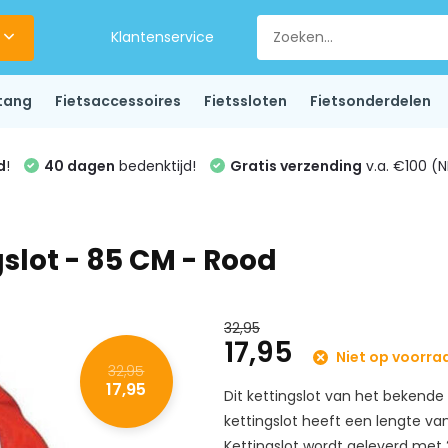
Klantenservice
tang
Fietsaccessoires
Fietssloten
Fietsonderdelen
d
!
40 dagen
bedenktijd!
Gratis verzending
v.a. €100 (N
slot - 85 CM - Rood
32,95
17,95
Niet op voorra
32,95
17,95
Dit kettingslot van het bekend
kettingslot heeft een lengte 
Kettingslot wordt geleverd met 2