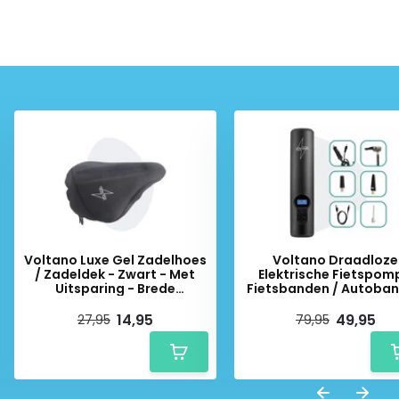
Voltano Luxe Gel Zadelhoes
Voltano Draadloze
/ Zadeldek - Zwart - Met
Elektrische Fietspom
Uitsparing - Brede
Fietsbanden / Autoba
Fietszadels
Pomp - 12V
Luchtcompressor
14,95
49,95
27,95
79,95