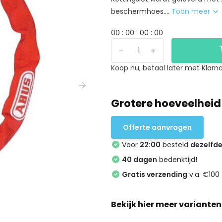
beschermhoes....
Toon meer
0
0
:
0
0
:
0
0
:
0
0
-
+
Koop nu, betaal later met Klarna
Grotere hoeveelheid
Offerte aanvragen
Voor
22:00
besteld
dezelfd
40 dagen
bedenktijd!
Gratis verzending
v.a. €100 
Bekijk hier meer varianten