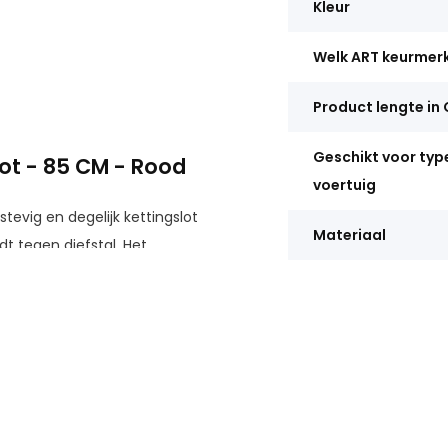
Kleur
Welk ART keurmer
Product lengte in
Geschikt voor typ
lot - 85 CM - Rood
voertuig
tevig en degelijk kettingslot
Materiaal
dt tegen diefstal. Het
dat een fiets middels het
 hierbij valt te denken aan
al aanzienlijk.
eter, wat doorknippen van het
n zwarte beschermhoes, wat de