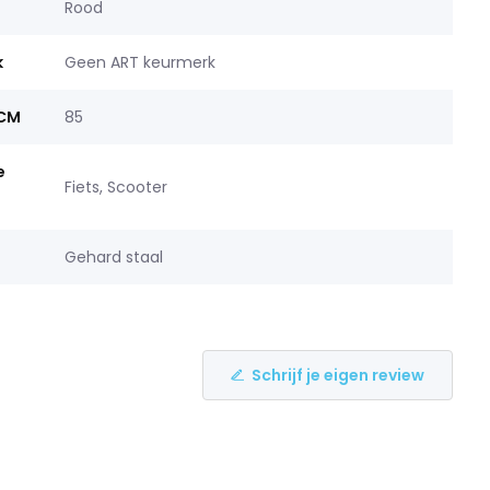
Rood
k
Geen ART keurmerk
 CM
85
e
Fiets, Scooter
Gehard staal
Schrijf je eigen review