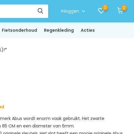
0
0
Inloggen
Fietsonderhoud
Regenkleding
Acties
L)!*
ad
e merk Abus wordt enorm vaak gebruikt. Het zwarte
van 85 CM en een diameter van 6mm.
 originele sleutels. Het slot heeft een mooie originele Abus