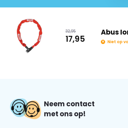
Abus Io
32,95
17,95
Niet op v
Neem contact
met ons op!