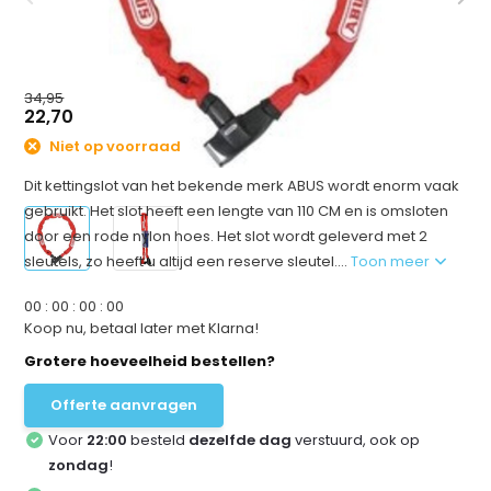
34,95
22,70
Niet op voorraad
Dit kettingslot van het bekende merk ABUS wordt enorm vaak
gebruikt. Het slot heeft een lengte van 110 CM en is omsloten
door een rode nylon hoes. Het slot wordt geleverd met 2
sleutels, zo heeft u altijd een reserve sleutel....
Toon meer
0
0
:
0
0
:
0
0
:
0
0
Koop nu, betaal later met Klarna!
Grotere hoeveelheid bestellen?
Offerte aanvragen
Voor
22:00
besteld
dezelfde dag
verstuurd, ook op
zondag
!