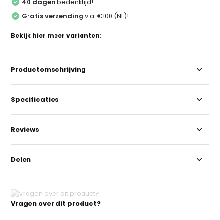
40 dagen
bedenktijd!
Gratis verzending
v.a. €100 (NL)!
Bekijk hier meer varianten:
Productomschrijving
Specificaties
Reviews
Delen
Vragen over dit product?