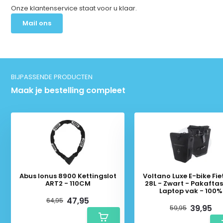
Onze klantenservice staat voor u klaar.
Mail ons
BIJPASSENDE PRODUCTEN
Maak je bestelling compleet
Abus Ionus 8900 Kettingslot
Voltano Luxe E-bike Fie
ART2 - 110CM
28L - Zwart - Pakafta
Laptop vak - 100%
Waterdicht
47,95
64,95
39,95
59,95