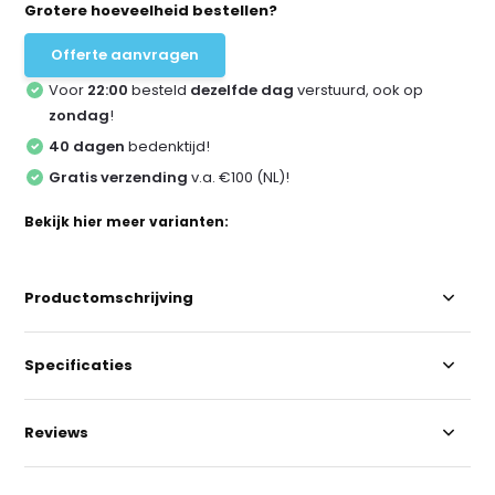
Grotere hoeveelheid bestellen?
Offerte aanvragen
Voor
22:00
besteld
dezelfde dag
verstuurd, ook op
zondag
!
40 dagen
bedenktijd!
Gratis verzending
v.a. €100 (NL)!
Bekijk hier meer varianten:
Productomschrijving
Specificaties
Reviews