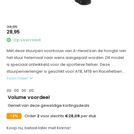
34,95
28,95
Op voorraad
Met deze stuurpen voorbouw van A-Head kan de hoogte van
het stuur helemaal naar wens aangepast worden. Dit model
is speciaal ontwikkeld voor de sportieve fietser. Deze
stuurpenverlenger is geschikt voor ATB, MTB en Racefietsen....
Toon meer
0
0
:
0
0
:
0
0
:
0
0
Volume voordeel
Geniet van deze geweldige kortingsdeals
-3%
Order
2
voor slechts
€28,08
per stuk
Koop nu, betaal later met Klarna!